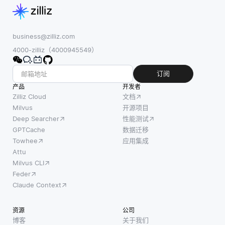
进展。
到的，
的人工
在预测
而是从
智能系
分析
互动中
统的需
business@zilliz.com
中，KPI
推断出
求正在
4000-zilliz（4000945549）
作为分
来的，
不断增
析和决
比如评
长。随
订阅
策的基
级或购
着人工
产品
础。它
开发者
买历
智能技
Zilliz Cloud
文档
们使团
史。通
术在医
Milvus
开源项目
队能够
过识别
Deep Searcher
性能测试
疗、金
量化绩
这些潜
GPTCache
数据迁移
融和交
效，从
在因
Towhee
应用集成
通等各
而更容
素，推
Attu
个领域
易识别
荐系统
Milvus CLI
的日益
趋势和
可以更
Feder
广泛应
模式。
好地理
Claude Context
用，利
通过关
解用户
益相关
注这些
和项目
资源
公司
者对了
具体指
之间的
博客
关于我们