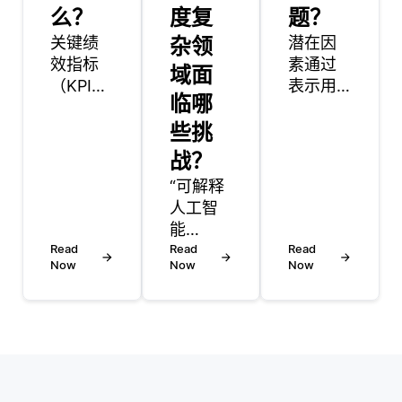
么？
度复
题？
关键绩
杂领
潜在因
效指标
素通过
域面
（KPI）
表示用
临哪
在预测
户偏好
分析中
些挑
和项目
发挥着
特征中
战？
至关重
的隐藏
“可解释
要的作
模式，
人工智
用，它
在推荐
能
提供了
系统中
Read
（XAI）
Read
Read
可衡量
起着至
Now
Now
Now
的未来
的数
关重要
看起来
值，帮
的作
十分光
助组织
用。这
明，因
跟踪其
些因素
为对透
向既定
不是直
明和易
目标的
接观察
于理解