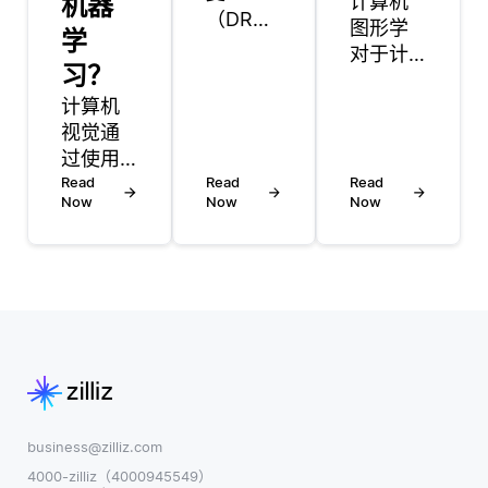
机器
计算机
（DR）
图形学
学
计划通
对于计
习？
过实施
算机视
策略来
计算机
觉很重
应对停
视觉通
要，因
电，确
过使用
为它提
保关键
算法和
Read
Read
供了模
Read
系统保
Now
Now
Now
AI模型
拟视觉
持运行
分析视
环境和
或能够
觉数据
创建合
快速恢
(图像或
成数据
复。停
视频) 来
集的工
电可能
工作。
具和技
导致数
它涉及
术。这
据丢
预处理
些数据
失、服
图像，
集对于
务中断
提取特
训练和
business@zilliz.com
和硬件
征，并
测试计
4000-zilliz（4000945549）