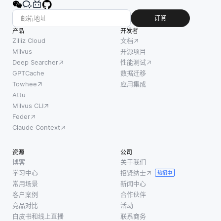
损坏。
解释这
算机视
为应对
些特征
觉模型
订阅
这些风
以执行
非常宝
产品
开发者
险，DR
分类，
贵，特
Zilliz Cloud
文档
计划通
检测或
别是当
Milvus
开源项目
常包括
Deep Searcher
性能测试
分割等
现实世
备用电
GPTCache
数据迁移
任务。
界的数
源解决
Towhee
应用集成
像卷积
据稀缺
方案、
Attu
神经网
或难以
Milvus CLI
数据冗
络 (cnn)
获取
Feder
余策略
这样的
时。 图
Claude Context
以及明
技术可
形还增
确的事
以实现
强了可
资源
公司
件响应
自动特
视化，
博客
关于我们
协议。
征提取
帮助研
学习中心
招贤纳士
热招中
通过实
和模式
究人员
常用场景
新闻中心
施这些
识别，
解释结
客户案例
合作伙伴
措施，
使计算
果和调
竞品对比
活动
组织可
白皮书和线上直播
联系商务
机视觉
试模