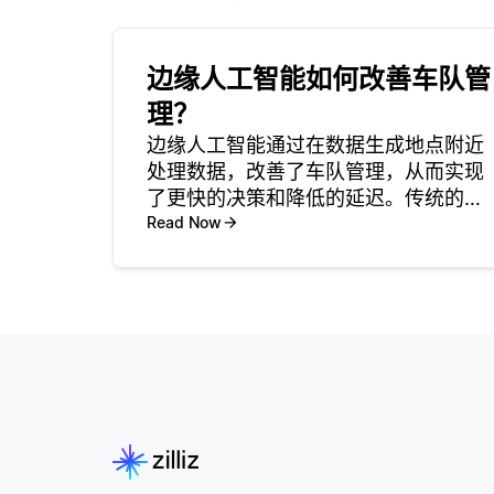
边缘人工智能如何改善车队管
理？
边缘人工智能通过在数据生成地点附近
处理数据，改善了车队管理，从而实现
了更快的决策和降低的延迟。传统的车
队管理系统通常依赖于云计算，这可能
Read Now
在数据来回传输时引入延迟。通过边缘
人工智能，来自车辆的数据可以在现场
实时分析，从而允许立即获得洞察并采
取