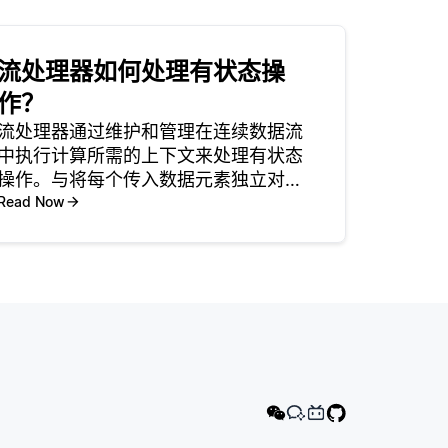
流处理器如何处理有状态操
作？
流处理器通过维护和管理在连续数据流
中执行计算所需的上下文来处理有状态
操作。与将每个传入数据元素独立对待
的无状态操作不同，有状态操作依赖于
Read Now
某种形式的历史数据或上下文，这些因
素影响当前的处理。这种状态可以包括
随着时间的推移而累积的信息，如用户
会