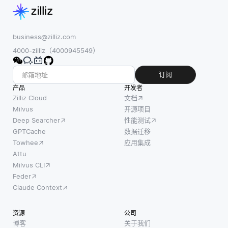
临着若
它通过
多个通
干重大
建立框
信回合
挑战。
架和指
中的性
business@zilliz.com
首先，
南来规
能指标
4000-zilliz（4000945549）
一个核
范数据
或损失
心问题
的收
函数的
订阅
是对多
集、管
变化来
产品
开发者
样且高
理和使
衡量。
Zilliz Cloud
文档
质量数
用。这
收敛表
Milvus
开源项目
据的需
Deep Searcher
性能测试
种结构
明模型
求。每
GPTCache
数据迁移
化的方
的参数
种模态
Towhee
应用集成
法确保
正在稳
都应得
Attu
了用于
定，达
到充分
Milvus CLI
AI系统
到了一
代表，
Feder
的数据
个点，
以确保
Claude Context
得到负
在这个
模型能
责任的
点上，
够有效
资源
公司
处理，
进一步
学习所
博客
关于我们