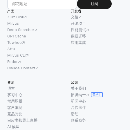
特征来
多人工
订阅
模型通
向用户
智能模
产品
常基于
开发者
推荐产
型，特
Zilliz Cloud
文档
输入数
品、电
别是深
Milvus
开源项目
据来识
影或任
Deep Searcher
性能测试
度学习
别模
何类型
GPTCache
数据迁移
算法，
式，而
的内容
Towhee
应用集成
都像 “黑
不理解
方面是
Attu
匣子” 一
为什么
Milvus CLI
关键
样运
会出现
Feder
的。核
作，其
这些模
Claude Context
心思想
内部工
式。通
是，如
作复杂
过整合
资源
公司
果两个
且难以
因果推
博客
关于我们
项目相
解释。
学习中心
招贤纳士
理，开
热招中
似，则
例如，
常用场景
新闻中心
发人员
喜欢一
虽然可
客户案例
合作伙伴
不仅可
个项目
以从某
竞品对比
活动
以看到
的用户
白皮书和线上直播
联系商务
些模型
哪些输
可能会
AI 模型
中提取