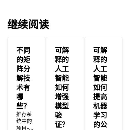
继续阅读
不同
可解
可解
的矩
释的
释的
阵分
人工
人工
解技
智能
智能
术有
如何
如何
哪
增强
提高
些？
模型
机器
推荐系
验
学习
统中的
证？
的公
项目-项