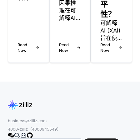
因果推
平
目相似
理在可
性是指
性？
解释AI
基于用
可解释
(XAI) 中
户交互
AI (XAI)
很重
或属性
旨在使
要，因
来测量
Read
Read
人类用
Read
为它有
两个项
Now
Now
Now
户可以
助于确
目的相
理解AI
定模型
似程度
系统的
预测背
的过
决策。
后的原
程。这
然而，
因，而
个概念
有效地
不仅仅
在通过
实现这
是观察
分析先
一目标
数据中
前已被
存在若
的相关
评级或
干限
business@zilliz.com
性。传
消费的
制。首
4000-zilliz（4000945549）
统的人
项目的
先，许
工智能