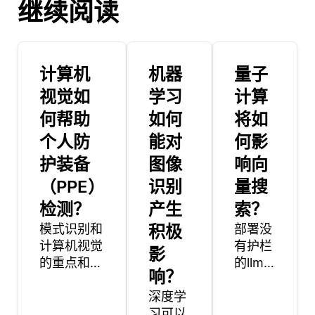
继续阅读
计算机
机器
量子
视觉如
学习
计算
何帮助
如何
将如
个人防
能对
何影
护装备
图像
响向
（PPE）
识别
量搜
检测？
产生
索？
模式识别和
积极
部署没
计算机视觉
有护栏
影
的重点和范
的llm
响？
围不同。模
可能会
式识别处理
深度学
导致严
识别数据中
习可以
重后