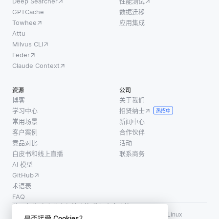
Deep Searcher
性能测试
象
在最少
损害用
GPTCache
数据迁移
的人工
户或损
Towhee
应用集成
干预下
害部署
Attu
创建合
组织的
Milvus CLI
成媒
声誉。
Feder
体。 随
在某些
Claude Context
着深度
情况
学习算
下，缺
资源
公司
法分析
乏护栏
博客
关于我们
观众偏
可能会
学习中心
招贤纳士
热招中
好以推
导致安
常用场景
新闻中心
荐适合
全漏
客户案例
合作伙伴
个人口
洞，例
竞品对比
活动
白皮书和线上直播
联系商务
味的内
如该模
AI 模型
容，个
型提供
GitHub
性化变
有关非
术语表
得无
法
FAQ
缝。先
使用条款
·
个人信息保护政策
·
数据安全政策
进的视
LF AI、LF AI & Data、Milvus，以及相关的开源项目名称为 Linux
是否接受 Cookies？