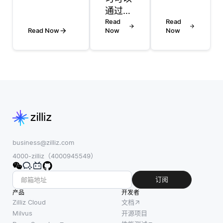
的规律或模
通过自
果，包
式，例如检
动化内
Read
括有害
Read
Read Now
Now
Now
测手写数字
容创
或不适
或对语音信
建、个
当的输
号进行分
性化和
出。例
类。它侧重
分析来
如，该
于算法和统
改变广
模型可
计方法来识
播。人
能会无
别各种数据
工智能
意中生
类型的模
模型可
成令人
式。 计算
以从体
反感
机视觉专注
育赛事
的、有
business@zilliz.com
于解释视觉
中生成
偏见的
4000-zilliz（4000945549）
数据，旨在
精彩片
或事实
通过理解图
段，编
上不正
订阅
像和视频来
辑视
确的信
产品
开发者
复制人类视
频，甚
息，这
Zilliz Cloud
文档
觉。诸如对
至可以
可能会
Milvus
开源项目