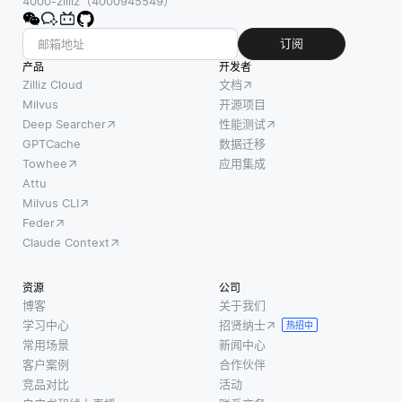
4000-zilliz（4000945549）
语言模
ARIMA
基于规
型可以
模型的
则的方
订阅
预测序
特征在
法，但
产品
开发者
列中的
于三个
是这些
Zilliz Cloud
文档
下一个
关键参
系统在
Milvus
开源项目
单词 (例
Deep Searcher
性能测试
数: p、d
文本外
如，“猫
GPTCache
数据迁移
和q。这
观或嘈
坐在 ___
Towhee
应用集成
些参数
杂背景
上”) 或
Attu
中的每
的可变
评估给
Milvus CLI
一个都
性方面
定序列
Feder
捕获被
挣扎。
的概率
Claude Context
分析的
卷积神
(“我要回
时间序
经网络
家” 与 “
资源
公司
列的不
(cnn) 等
博客
关于我们
同方
机器学
学习中心
招贤纳士
热招中
面。具
习模型
常用场景
新闻中心
体来
通过使
客户案例
合作伙伴
说，p表
系统能
竞品对比
活动