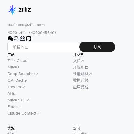
business@zilliz.com
4000-zilliz（4000945549）
订阅
产品
开发者
Zilliz Cloud
文档
Milvus
开源项目
Deep Searcher
性能测试
GPTCache
数据迁移
Towhee
应用集成
Attu
Milvus CLI
Feder
Claude Context
资源
公司