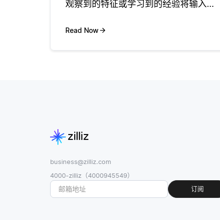
观察到的特征或学习到的经验将输入数
据分类。该过程通常从数据预处理开
始，其中提取特征，然后识别相关模
Read Now
式。模式识别用于各种AI应用，例如语
音识别，手写分析和面部识别。神经网
络和
business@zilliz.com
4000-zilliz（4000945549）
订阅