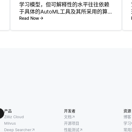
学习模型，但可解释性的水平往往依赖
于具体的AutoML工具及其所采用的算
法。一般而言，AutoML框架能够处理多
Read Now
种算法，从复杂模型（如深度神经网
络）到简单且更具可解释性的模型（如
决策树或线性回归）都有
产品
开发者
资源
Zilliz Cloud
文档
博客
Milvus
开源项目
学习
Deep Searcher
性能测试
常用