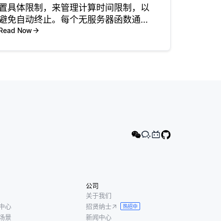
置具体限制，来管理计算时间限制，以
避免自动终止。每个无服务器函数通常
都有一个可配置的超时设置，这个设置
Read Now
因平台而异，例如 AWS Lambda、
Azure Functions 或 Google Cloud F
公司
关于我们
中心
招贤纳士
热招中
场景
新闻中心