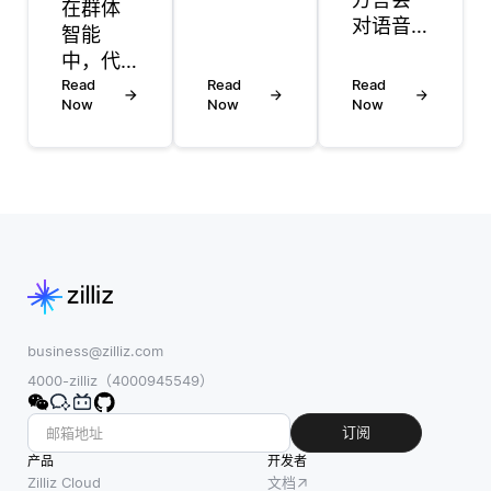
在群体
库主要
对语音
智能
在数据
识别的
中，代
的存
准确性
理通过
Read
Read
Read
储、管
产生重
Now
Now
Now
简单的
理和访
大影
局部规
问方式
响。语
则和去
上有所
音识别
中心化
不同。
系统通
的通信
集中式
常在包
进行互
数据库
括许多
动，这
位于单
口语示
使它们
一的中
例的特
能够共
央服务
定数据
同合作
business@zilliz.com
器上，
集上训
解决复
4000-zilliz（4000945549）
所有数
练。如
杂问
据在此
果这些
题。这
订阅
进行管
数据集
些代
产品
理、更
开发者
主要以
理，无
Zilliz Cloud
文档
新和控