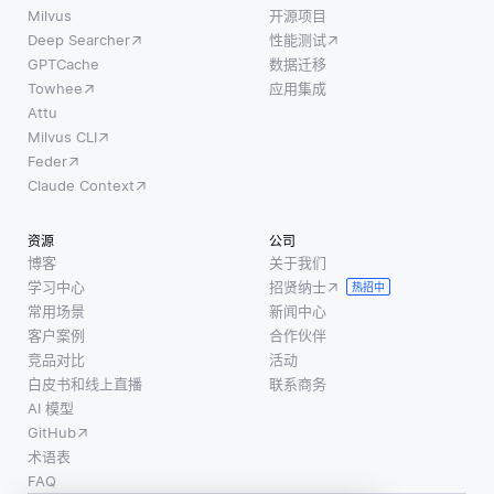
特定的
论是机
Milvus
开源项目
制。这
口音或
Deep Searcher
性能测试
器人、
种架构
方言为
GPTCache
数据迁移
软件程
允许流
特征，
Towhee
应用集成
序，还
程的简
则系统
Attu
是模拟
化，因
Milvus CLI
可能难
中的粒
为只有
Feder
以准确
子，通
一个管
Claude Context
地识别
常依赖
理点可
来自具
于对附
以强制
资源
公司
有不同
近代理
执行一
博客
关于我们
语音模
及其环
学习中心
招贤纳士
致性和
热招中
式的说
境的观
常用场景
新闻中心
安全
话者的
察来做
客户案例
合作伙伴
性。然
语音。
出决
竞品对比
活动
而，这
例如，
白皮书和线上直播
联系商务
策。每
种设置
主要在
AI 模型
个代理
可能会
美式英
GitHub
并不是
造成瓶
语上训
术语表
遵循中
颈或漏
FAQ
练的语
心指