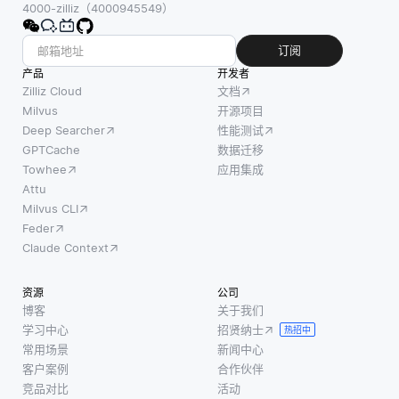
别在于
4000-zilliz（4000945549）
制版本，
问、修
它们组
而“B”则
改和分
织和存
订阅
代表正在
享代
储数据
产品
测试的变
开发者
码，开
的方
Zilliz Cloud
文档
体。其目
源项目
式。聚
Milvus
开源项目
标是评估
创造了
Deep Searcher
性能测试
集索引
用户互
一个知
GPTCache
数据迁移
根据索
动、偏
识共享
Towhee
应用集成
引列确
而非孤
Attu
定表中
立的环
Milvus CLI
数据存
境。这
Feder
储的物
种透明
Claude Context
理顺
性鼓励
序。这
更多的
资源
公司
意味
开发者
博客
关于我们
着，当
学习中心
招贤纳士
参与贡
热招中
您在表
常用场景
新闻中心
献，从
上创建
客户案例
合作伙伴
而带来
聚集索
竞品对比
活动
了更快