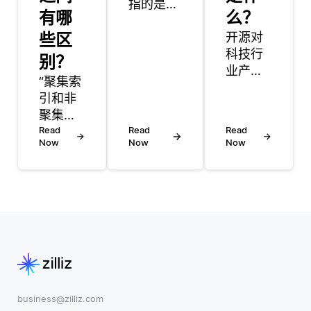
指的是一
有哪
么？
种方法，
些区
主要用于
开源对
软件即服
科技行
别？
务
业产生
“聚集索
（SaaS）
了显著
引和非
应用程序
影响，
聚集索
中，通过
通过促
引是数
Read
Read
Read
比较两个
进协
Now
Now
Now
据库中
不同版本
作、降
用于提
的功能或
低成本
高数据
界面，以
和增强
检索速
确定哪一
创新来
度的两
个在用户
改变了
种基本
中表现更
行业格
索引机
好。在这
局。通
制。这
个上下文
过让开
两者的
中，“A”通
发者自
主要区
business@zilliz.com
常代表控
由访