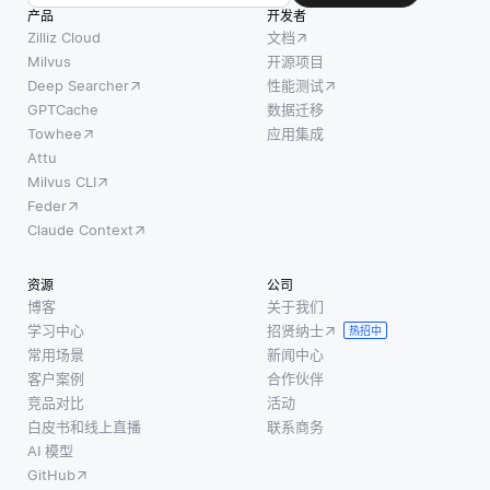
式。此
数据来
达他们
产品
开发者
过程依
识别可
的需
Zilliz Cloud
文档
赖于设
以指导
求，例
Milvus
开源项目
Deep Searcher
性能测试
计良好
未来结
如搜索
GPTCache
数据迁移
的模型
果的模
“带鞋带
Towhee
应用集成
体系结
式和趋
的黑色
Attu
构和表
势。如
皮靴” 和
Milvus CLI
示问题
果数据
检索上
Feder
空间的
存在缺
下文准
Claude Context
足够的
陷—由
确的匹
训练示
于收集
配。 电
资源
公司
例。 像
错误、
子商务
博客
关于我们
正则化
不一致
中的推
学习中心
招贤纳士
热招中
这样的
或缺失
荐系统
常用场景
新闻中心
技术有
值—预
使用矢
客户案例
合作伙伴
助于防
测可能
量搜索
竞品对比
活动
白皮书和线上直播
联系商务
止过度
会导致
来根据
AI 模型
拟合，
误导性
客户行
GitHub
当模
的决
为