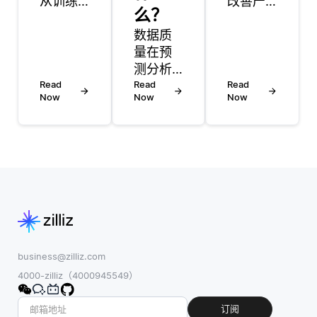
从训练
改善产
么？
数据集
品发
中学习
数据质
现，个
模式而
量在预
性化和
不是记
测分析
客户满
忆单个
Read
中起着
Read
意度来
Read
Now
Now
Now
示例来
至关重
改变电
泛化到
要的作
子商
看不见
用，因
务。它
的数
为它直
支持语
据。他
接影响
义搜
们使用
算法所
索，用
训练数
做预测
户可以
据中存
的准确
在其中
在的特
性和可
找到产
征来预
靠性。
品，即
business@zilliz.com
测新数
预测分
使他们
4000-zilliz（4000945549）
据中的
析依赖
不能精
类似模
于历史
确地表
订阅