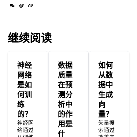
继续阅读
神经
数据
如何
网络
质量
从数
是如
在预
据中
何训
测分
生成
练
析中
向
的？
的作
量？
神经网
用是
矢量搜
络通过
索通过
什