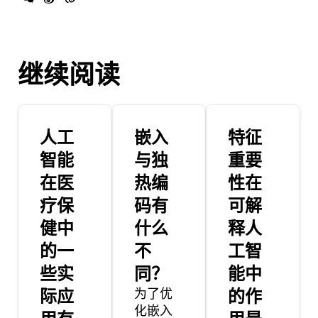
继续阅读
人工
嵌入
特征
智能
与独
重要
在医
热编
性在
疗保
码有
可解
健中
什么
释人
的一
不
工智
些实
同？
能中
际应
为了优
的作
化嵌入