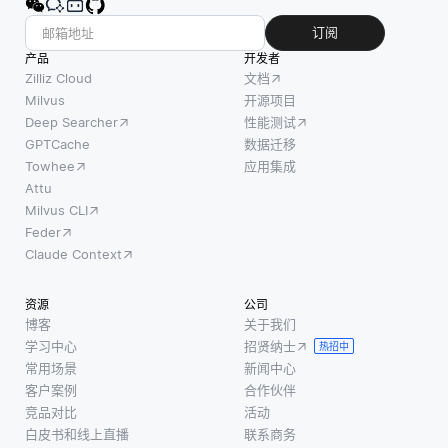
小运动
求。XAI
(分层可
区域并
的核心
订阅
导航小
优先考
是帮助
产品
开发者
世界) 图
虑具有
阐明人
Zilliz Cloud
文档
或
重大变
工智能
Milvus
开源项目
Annoy
Deep Searcher
性能测试
化的区
模型如
等算
GPTCache
数据迁移
域来帮
何得出
法，嵌
Towhee
应用集成
助减小
结论，
入可以
Attu
文件大
使预测
Milvus CLI
以允许
小。它
或建议
Feder
快速最
也是稳
背后的
Claude Context
近邻搜
定摇摇
过程透
索的方
欲坠的
明。这
资源
公司
式进行
视频片
在医疗
博客
关于我们
索引，
段的组
保健领
学习中心
招贤纳士
热招中
而无需
成部
域至关
常用场景
新闻中心
分。在
重要，
客户案例
合作伙伴
机器人
因为从
竞品对比
活动
白皮书和线上直播
联系商务
技术
业者需