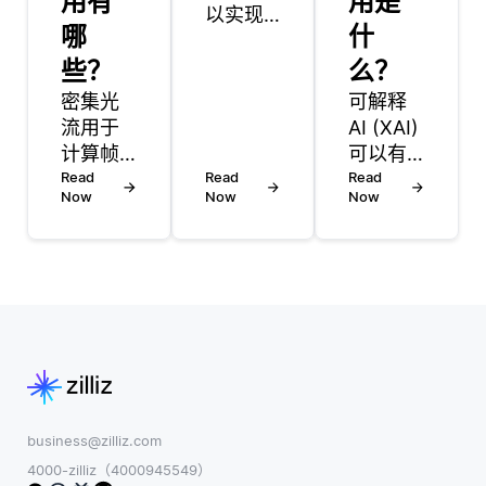
用有
用是
以实现
哪
什
低延迟
些？
检索，
么？
可以采
密集光
可解释
用几种
流用于
AI (XAI)
技术来
计算帧
可以有
确保快
序列中
Read
Read
效地用
Read
速的查
Now
Now
Now
每个像
于医疗
询响应
素的运
保健应
时间，
动，并
用程
同时保
应用于
序，以
持结果
视频分
改善决
的准确
析和跟
策制
性: 1.近
踪。在
定，增
似最近
视频压
强患者
邻搜索
缩中，
信任并
(ANN):
它通过
遵守法
business@zilliz.com
使用
识别最
规要
4000-zilliz（4000945549）
HNSW