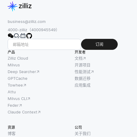
据库的
定对象
难是时
重要
类别等
间序列
性。在
特征。
数据本
business@zilliz.com
全文搜
像cnn这
身的特
4000-zilliz（4000945549）
索的上
样的深
性，它
下文
度学习
通常是
订阅
中，它
模型通
顺序的
产品
开发者
帮助识
过在不
并且依
Zilliz Cloud
文档
别哪些
同层生
赖于先
Milvus
开源项目
Deep Searcher
性能测试
文档与
成的特
前的数
GPTCache
数据迁移
搜索查
征图自
据点。
Towhee
应用集成
询最相
动学习
这种时
Attu
关。TF-
和提取
间依赖
Milvus CLI
IDF的核
属性。
性意味
Feder
心理念
例如，
着任何
Claude Context
有两个
在面部
模型都
方面：
识别
必须考
资源
公司
一个词
中，可
虑数据
博客
关于我们