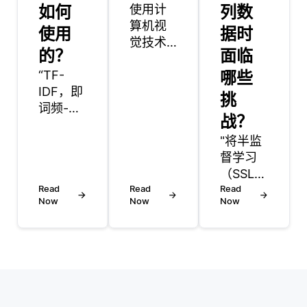
如何
使用计
列数
算机视
使用
据时
觉技术
的？
面临
从图像
“TF-
中提取
哪些
IDF，即
属性，
挑
词频-逆
通常由
战？
文档频
机器学
率，是
习或深
"将半监
一种数
度学习
督学习
值统
模型提
（SSL）
计，用
Read
供支
Read
应用于
Read
Now
Now
Now
于评估
持。这
时间序
一个词
些属性
列数据
在特定
可以包
面临几
文档中
括颜
项挑
相对于
色、形
战。其
一组文
状、纹
中一个
档或数
理或特
主要困