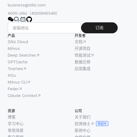
business@zilliz.com
4000-zilliz（4000945549）
订阅
产品
开发者
Zilliz Cloud
文档
Milvus
开源项目
Deep Searcher
性能测试
GPTCache
数据迁移
Towhee
应用集成
Attu
Milvus CLI
Feder
Claude Context
资源
公司
博客
关于我们
学习中心
招贤纳士
热招中
常用场景
新闻中心