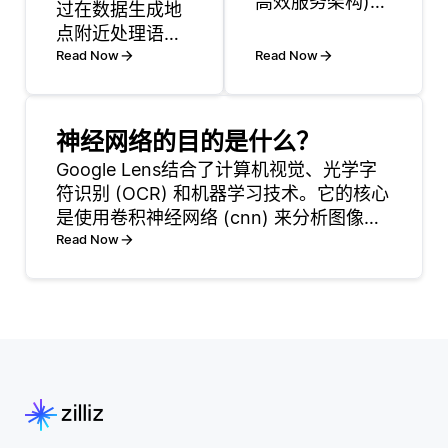
高效服务架构)
过在数据生成地
减少了llm中的推
点附近处理语言
理延迟。量化降
数据来支持自然
Read Now
Read Now
低了数值精度，
语言处理
例如将32位计算
（NLP），而不
转换为16位或8
是依赖集中式云
神经网络的目的是什么？
位，这减少了处
服务器。这种接
Google Lens结合了计算机视觉、光学字
理时间和内存使
近性减少了延
符识别 (OCR) 和机器学习技术。它的核心
用。修剪删除了
迟，使得在语音
是使用卷积神经网络 (cnn) 来分析图像并
不太重要的参
助手和聊天机器
检测对象，文本和模式。对于文本识别，
Read Now
数，减少了计算
人等应用中能够
Google Lens集成了类似于Google
负荷，而不会显
更快地响应。例
Tesseract的O
着影响精度。 硬
如，当用户在智
件加速在最小化
能设备上向语音
延
助手提问时，边
缘人工智能可以
几乎瞬时