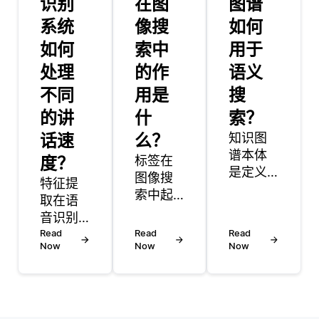
识别
在图
图谱
系统
像搜
如何
如何
索中
用于
处理
的作
语义
不同
用是
搜
的讲
什
索？
话速
么？
知识图
谱本体
度？
标签在
是定义
图像搜
特征提
知识图
索中起
取在语
谱内信
着至关
音识别
息的关
重要的
中至关
Read
Read
Read
系和类
作用，
Now
Now
Now
重要，
别的结
帮助组
因为它
构化框
织、分
将原始
架。从
类和检
音频信
本质上
索基于