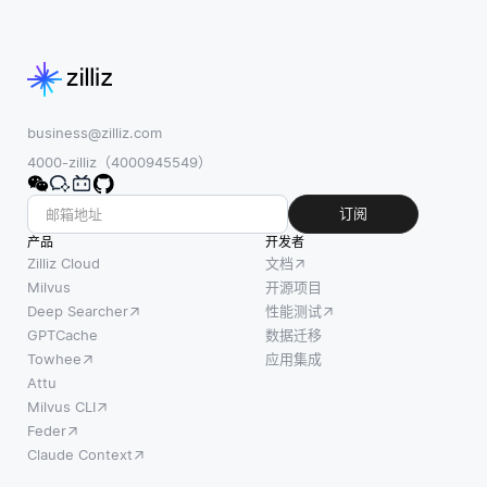
号转换
讲，它
特定属
为一组
提供了
性或主
有意义
一个共
题的图
的特
享的词
像。从
征，机
汇表和
本质上
器学习
business@zilliz.com
一组规
讲，标
模型可
4000-zilliz（4000945549）
则，指
签是描
以有效
导数据
述图像
地处理
订阅
如何组
内容、
这些特
产品
开发者
织和相
上下文
征。原
Zilliz Cloud
文档
互关
和特征
始音频
Milvus
开源项目
联。通
的关键
Deep Searcher
性能测试
数据包
过建立
词或短
GPTCache
数据迁移
含大量
这种基
语。当
Towhee
应用集成
信息，
础结
用户进
Attu
例如噪
构，本
Milvus CLI
行搜索
声和不
体使开
Feder
时，他
相关的
发人员
Claude Context
们通常
声音，
能够在