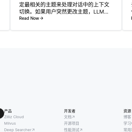
定最相关的主题来处理对话中的上下文
切换。如果用户突然更改主题，LLM会
尝试通过关注新输入来进行调整，同时
Read Now
将上下文保留在对话范围内。例如，如
果用户询问天气，然后转向询问旅行计
划，则模型在保持一致性的同时响
产品
开发者
资源
Zilliz Cloud
文档
博客
Milvus
开源项目
学习
Deep Searcher
性能测试
常用