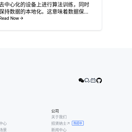
去中心化的设备上进行算法训练，同时
保持数据的本地化。这意味着数据保留
在用户设备上，从而增强了隐私和安全
Read Now
性。联邦学习中常用的几种算法，最显
著的包括联邦平均（Federated
Averaging，FedAvg
公司
关于我们
中心
招贤纳士
热招中
场景
新闻中心