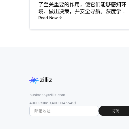
了至关重要的作用，使它们能够感知环
境、做出决策，并安全导航。深度学习
的核心是利用人工神经网络处理来自各
Read Now
种传感器（如摄像头、激光雷达和雷
达）的海量数据。这些网络在大数据集
上进行训练，以识别模式和特征，使车
辆能
business@zilliz.com
4000-zilliz（4000945549）
订阅