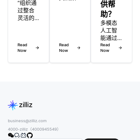
“组织通
供帮
据库是
过整合
两种不
助？
灵活的
同类型
多模态
治理框
的
人工智
架，适
NoSQL
能通过
应与敏
数据
Read
Read
整合文
Read
捷方法
库，每
Now
Now
Now
本、语
论相一
种数据
音、图
致的数
库都设
像和视
据治
计用于
频等多
理，以
处理不
种形式
适应敏
同的数
的数
捷项目
据结构
据，增
的迭代
和关
强了智
特性。
系。图
能辅导
这些组
形数据
系统，
business@zilliz.com
织并不
库的核
从而创
4000-zilliz（4000945549）
强加严
心是管
造出更
格的规