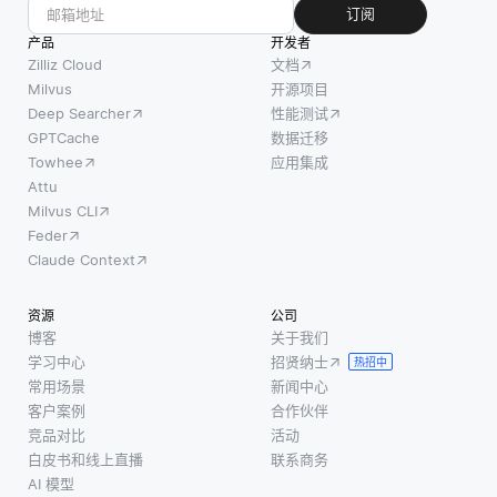
理互连
具吸引
订阅
则，以
数据，
力和个
产品
免减缓
开发者
其中实
性化的
Zilliz Cloud
文档
开发进
体之间
学习体
Milvus
开源项目
程，而
的关系
Deep Searcher
性能测试
验。例
是建立
与数据
GPTCache
数据迁移
如，如
更加轻
本身一
Towhee
应用集成
果学生
便的治
样重
Attu
在解决
理结
Milvus CLI
要。例
数学问
构，使
Feder
如，如
题时遇
团队能
Claude Context
果您有
到困
够高效
一个社
难，系
工作，
资源
公司
交网络
统可以
同时保
博客
关于我们
应用程
利用自
学习中心
招贤纳士
持数据
热招中
序，则
然语言
常用场景
新闻中心
的完整
图形数
处理技
客户案例
合作伙伴
性和安
据库可
术来解
竞品对比
活动
全性。
以轻松
白皮书和线上直播
联系商务
读他们
这种适
地将用
AI 模型
书写或