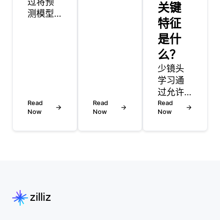
过将预
直观的
关键
测模型
方式解
特征
整合到
释和理
现有工
是什
解人类
作流程
交互的
么？
和系统
系统的
少镜头
中，实
开发，
学习通
现模型
通常是
过允许
的运
通过处
Read
Read
AI模型
Read
用，以
理视
Now
Now
Now
从有限
确保它
觉，听
数量的
们能够
觉，有
示例中
有效地
时是触
学习，
应用于
觉输
显著增
日常运
入。该
强了AI
营。首
领域结
模型的
先，这
合了计
可扩展
个过程
算机视
性。传
通常始
觉，语