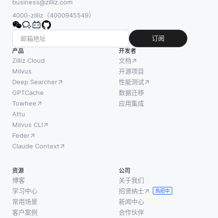
统的机
business@zilliz.com
于模型
音识
器学习
4000-zilliz（4000945549）
部署，
别，手
方法通
即将经
势识别
常依赖
订阅
过培训
和自然
于大型
产品
的模型
开发者
语言处
数据集
Zilliz Cloud
文档
从开发
理
来实现
Milvus
开源项目
环境转
(NLP)
Deep Searcher
性能测试
高性
移到生
等领
GPTCache
数据迁移
能，这
产环
域，以
Towhee
应用集成
可能是
境。这
创建更
Attu
昂贵且
确保模
Milvus CLI
加直观
耗时
型能够
Feder
和人性
的。相
接收实
Claude Context
化的界
比之
时数据
面。感
下，少
并根据
资源
公司
知计算
镜头学
用例以
博客
关于我们
允许机
习使模
学习中心
招贤纳士
实时或
热招中
器以类
型能够
常用场景
新闻中心
批处理
似于
从几个
客户案例
合作伙伴
模式生