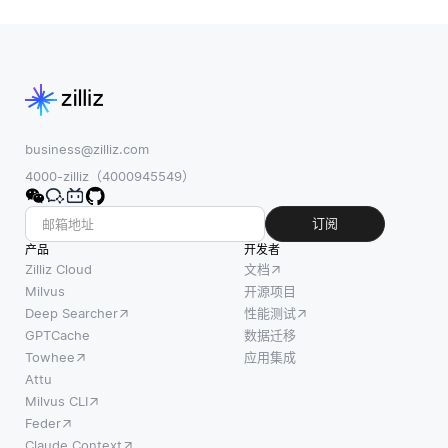
员工数据处理实
变
践，建立明确的
数据分类方案，
business@zilliz.com
4000-zilliz（4000945549）
订阅
产品
开发者
Zilliz Cloud
文档
Milvus
开源项目
Deep Searcher
性能测试
GPTCache
数据迁移
Towhee
应用集成
Attu
Milvus CLI
Feder
Claude Context