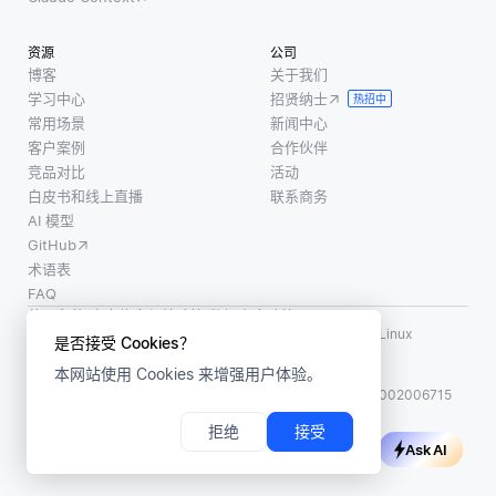
资源
公司
博客
关于我们
学习中心
招贤纳士
热招中
常用场景
新闻中心
客户案例
合作伙伴
竞品对比
活动
白皮书和线上直播
联系商务
AI 模型
GitHub
术语表
FAQ
使用条款
·
个人信息保护政策
·
数据安全政策
LF AI、LF AI & Data、Milvus，以及相关的开源项目名称为 Linux
是否接受 Cookies？
Foundation 所有商标
本网站使用 Cookies 来增强用户体验。
版权所有 ©2026 上海赜睿信息科技有限公司保留所有权利
ICP 备案:
沪ICP备2023014543号-1
沪公网安备31011002006715
拒绝
接受
Ask AI