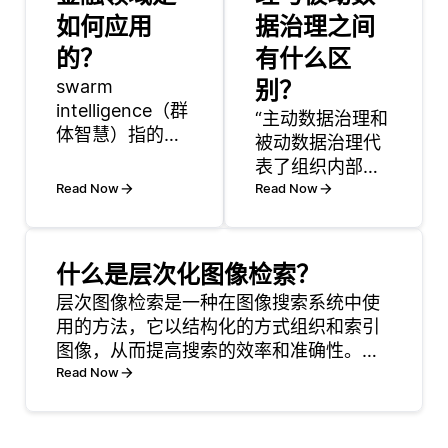
如何应用
据治理之间
的？
有什么区
swarm
别？
intelligence（群
“主动数据治理和
体智慧）指的是
被动数据治理代
去中心化、自组
表了组织内部管
织系统的集体行
Read Now
理数据的两种不
Read Now
为，这种现象在
同方法。主动数
自然界中经常被
据治理侧重于在
观察到，比如鸟
问题出现之前预
什么是层次化图像检索？
群或鱼群。在金
防数据问题。这
融领域，这一概
层次图像检索是一种在图像搜索系统中使
包括提前创建强
念被用来改善交
用的方法，它以结构化的方式组织和索引
有力的数据管理
易、市场分析和
图像，从而提高搜索的效率和准确性。与
政策、流程和标
风险管理等领域
其将图像存储在一个平面的数据库中，这
Read Now
准。例如，一家
的决策过程。通
种方法将它们分类成一个层次结构，通常
公司可能会实施
过模拟群体如何
类似于树结构。树的每个节点代表一个类
定期培训，教导
做出决策并适应
别或子类别，允许用户从广