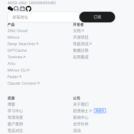
作用。
使用，例
4000-zilliz（4000945549）
公司开
嵌入的
如
发，但
关键优
HNSW，
订阅
以其他
势在
其以随着
产品
开发者
企业自
于，语
数据库的
Zilliz Cloud
文档
己的品
义相似
增长而优
Milvus
开源项目
牌名称
Deep Searcher
性能测试
的文本
化搜索时
提供。
GPTCache
数据迁移
被映射
间的方式
这使得
Towhee
应用集成
到该空
来组
企业能
Attu
间中的
够快速
Milvus CLI
附近
向客户
Feder
点，从
提供软
Claude Context
而使它
件解决
们易于
方案，
资源
公司
比较。
而无需
博客
关于我们
例如，
学习中心
招贤纳士
在从零
热招中
在类似
常用场景
新闻中心
开始的
文档相
客户案例
合作伙伴
开发中
似性的
竞品对比
活动
投入大