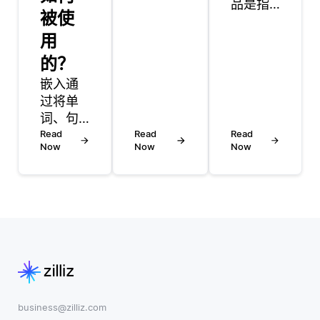
品是指
被使
分布式存
一种软
储和并行
用
件即服
处理来扩
务产
的？
展数据大
品，可
嵌入通
小。随着
以被其
过将单
数据集的
他公司
词、句
增长，矢
和个人
子或文
Read
量数据库
Read
Read
重新品
Now
Now
Now
档表示
必须能够
牌和定
为高维
在不牺牲
制，以
空间中
性能的情
供其自
的向
况下处理
身使用
量，在
日益复杂
或转
文本相
的查询。
售。基
似性任
缩放中的
本上，
务中起
一个关键
这种基
着至关
因素是索
础技术
重要的
引结构的
business@zilliz.com
由一家