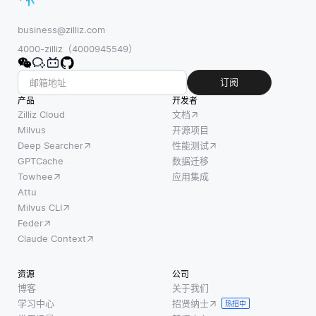
的前馈
之一是
个体代
神经网
可访问
理一起
business@zilliz.com
络不
性。对
合作以
4000-zilliz（4000945549）
同，rnn
于残疾
实现共
具有内
学生，
同目
订阅
部循
例如视
标，通
产品
开发者
环，允
力受损
常是优
Zilliz Cloud
文档
许它们
或有阅
化。与
Milvus
开源项目
保留有
Deep Searcher
性能测试
读障碍
依赖梯
关先前
GPTCache
数据迁移
等学习
度或特
时间步
Towhee
应用集成
困难的
定数学
长的信
Attu
学生，
属性的
Milvus CLI
息。这
语音识
传统优
Feder
使得rnn
别可以
化方法
Claude Context
适用于
提供一
不同，
当前决
种更轻
狼群算
资源
公司
策不仅
松地与
法利用
博客
关于我们
取决于
教育内
狼的集
学习中心
招贤纳士
热招中
当前状