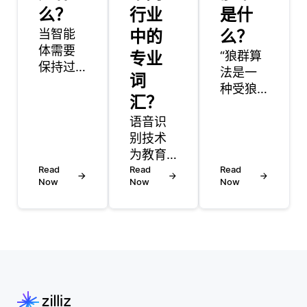
么？
行业
是什
当智能
中的
么？
体需要
专业
“狼群算
保持过
法是一
词
去状态
种受狼
或动作
汇？
的社会
的记忆
语音识
行为启
以做出
别技术
发的群
决策
为教育
体智
时，递
Read
工具提
Read
能，尤
Read
归神经
Now
Now
Now
供了许
其是其
网络
多好
狩猎策
(rnn) 在
处，增
略和群
强化学
强了教
体动
习中起
学和学
态。在
着重要
习体
该算法
作用。
验。主
中，代
与传统
要优点
表狼的