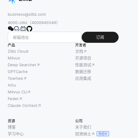
器的情况
关系。
预测，
下协同学
本质
使用的
business@zilliz.com
习数据。
上，嵌
标记数
4000-zilliz（4000945549）
这种方法
入是一
据量非
有助于维
种数字
常有
订阅
护用户隐
表示，
限。传
产品
开发者
私，同时
它以具
统的机
Zilliz Cloud
文档
仍能创建
有相似
器学习
Milvus
开源项目
强大的机
特征的
Deep Searcher
性能测试
方法通
器学习模
项目在
GPTCache
数据迁移
常需要
型，增强
该空间
Towhee
应用集成
大量的
城市服
中更靠
Attu
数据集
务。例
Milvus CLI
近的方
进行训
如，分布
Feder
式捕获
练，而
在
Claude Context
项目的
少样本
特征。
学习的
资源
公司
这有助
目标则
博客
关于我们
于推荐
是使模
学习中心
招贤纳士
热招中
器系统