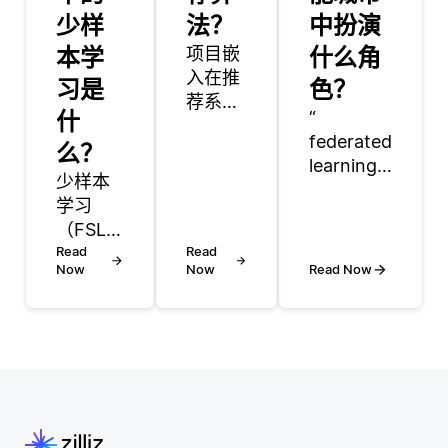
少样
法？
中扮演
本学
项目嵌
什么角
入在推
习是
色？
荐系统
什
“
中起着
federated
么？
至关重
learning
要的作
少样本
在智能城
用，它
学习
市的发展
使项目
（FSL）
中发挥了
能够在
是深度
Read
Read
至关重要
低维空
Now
Now
Read Now
学习的
的作用，
间中表
一个子
因为它允
示，从
领域，
许设备和
而有助
专注于
系统在不
于测量
训练模
将敏感信
项目之
型以识
息传输到
间的相
别模式
中央服务
似性和
和进行