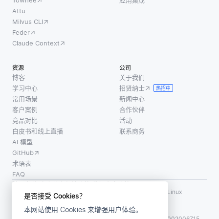
Towhee
应用集成
能表现
在这种
应链元
Attu
良好; 然
情况
Milvus CLI
素之间
而，在
下，模
Feder
的复杂
许多医
型将学
Claude Context
互动来
疗场景
习将类
增强决
中，特
似的产
资源
公司
策过
别是在
品 (基于
博客
关于我们
程。通
新兴疾
学习中心
招贤纳士
它们的
热招中
过利用
病中，
常用场景
新闻中心
描述) 映
模仿群
收集大
客户案例
合作伙伴
射到类
体自我
量数据
竞品对比
活动
似的嵌
组织行
白皮书和线上直播
联系商务
可能具
入向
为的算
AI 模型
有挑战
量。 从
法，组
GitHub
性且耗
自定义
织可以
术语表
时。少
FAQ
改善库
镜头学
使用条款
·
个人信息保护政策
·
数据安全政策
存管
习通过
LF AI、LF AI & Data、Milvus，以及相关的开源项目名称为 Linux
是否接受 Cookies？
理、
Foundation 所有商标
使用少
本网站使用 Cookies 来增强用户体验。
版权所有 ©2026 上海赜睿信息科技有限公司保留所有权利
ICP 备案:
沪ICP备2023014543号-1
沪公网安备31011002006715