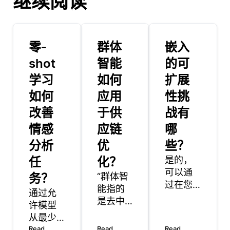
继续阅读
零-
群体
嵌入
shot
智能
的可
学习
如何
扩展
如何
应用
性挑
改善
于供
战有
情感
应链
哪
分析
优
些？
任
化？
是的，
可以通
务？
“群体智
过在您
能指的
通过允
要表示
是去中
许模型
的特定
心化系
从最少
数据集
统的集
量的标
Read
Read
Read