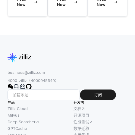
上训练
体行
Now
Now
Now
记数据
模型来
为，通
中学
学习自
常受到
习，少
定义数
自然启
镜头学
据的嵌
发，比
习可以
入。例
如蚂蚁
成为识
如，如
找食物
别医疗
果您有
的方式
保健领
一个产
或鱼群
域新疾
品描述
的聚集
病的有
business@zilliz.com
数据
行为。
效工
4000-zilliz（4000945549）
集，则
在供应
具。传
可以训
链优化
统的机
订阅
练模型
的背景
器学习
产品
开发者
以生成
下，群
方法通
Zilliz Cloud
文档
表示产
体智能
常需要
Milvus
开源项目
品语义
可以通
Deep Searcher
性能测试
大型数
特征的
过模拟
GPTCache
数据迁移
据集才
嵌入。
各种供