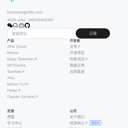
一目标，
基准测
量空间
VLMs 通
试侧重
内进行
business@zilliz.com
常在大型
于通过
更有效
4000-zilliz（4000945549）
数据集上
在特定
的搜
进行训
条件下
索，因
订阅
练，这些
运行预
为它通
产品
数据集包
开发者
定义的
过关注
Zilliz Cloud
文档
括与各种
测试来
相关聚
Milvus
开源项目
语言的说
测量数
Deep Searcher
性能测试
类来减
明配对的
据库系
GPTCache
数据迁移
少搜索
图像。这
统的整
Towhee
应用集成
区域。
种多
体性
Attu
当引入
Milvus CLI
能。这
查询向
Feder
涉及比
量时，
Claude Context
较不同
搜索算
数据库
法可以
资源
公司
系统或
快速识
博客
关于我们
配置的
别出查
学习中心
招贤纳士
热招中
性能指