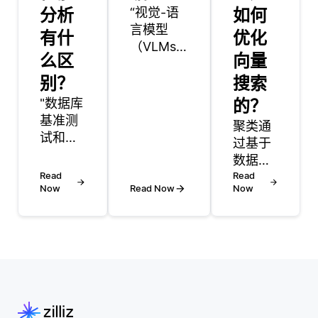
分析
“视觉-语
如何
言模型
有什
优化
（VLMs）
么区
向量
通过结合
别？
训练策略
搜索
和预处理
"数据库
的？
技术来处
基准测
聚类通
理多语言
试和分
过基于
数据。它
析是评
数据点
们旨在处
估数据
Read
的相似
Read
理视觉和
库性能
Now
Read Now
Now
性将数
文本输
的两种
据点组
入，使其
技术，
织成组
能够理解
但它们
来增强
和生成多
的目的
向量搜
种语言的
和方法
索。此
内容。为
不同。
过程允
了实现这
数据库
许在向