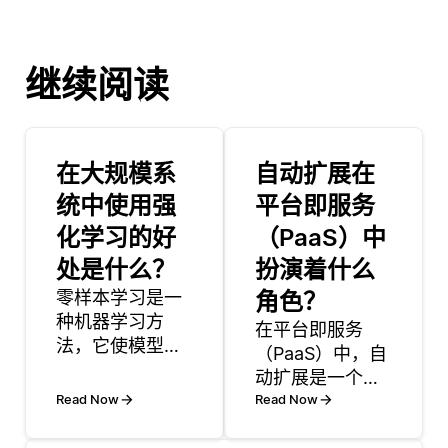
继续阅读
在大规模系
自动扩展在
统中使用强
平台即服务
化学习的好
（PaaS）中
处是什么？
扮演着什么
零样本学习是一
角色？
种机器学习方
在平台即服务
法，它使模型能
（PaaS）中，自
够识别和分类在
动扩展是一个功
训练阶段从未见
Read Now
能，它可以根据
Read Now
过的对象或概
当前需求自动调
念。当训练数据