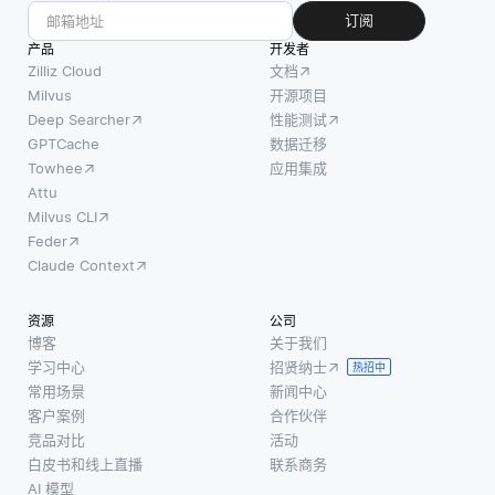
订阅
产品
开发者
Zilliz Cloud
文档
Milvus
开源项目
Deep Searcher
性能测试
GPTCache
数据迁移
Towhee
应用集成
Attu
Milvus CLI
Feder
Claude Context
资源
公司
博客
关于我们
学习中心
招贤纳士
热招中
常用场景
新闻中心
客户案例
合作伙伴
竞品对比
活动
白皮书和线上直播
联系商务
AI 模型