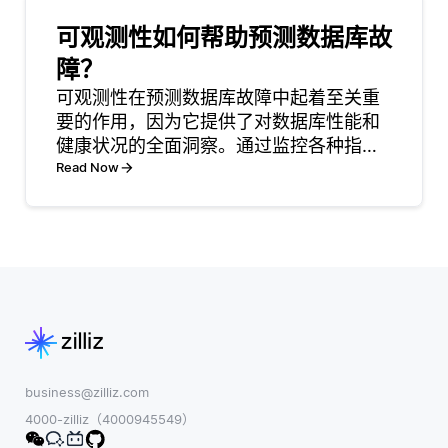
整应用程序的活
有限时，或者当
跃实例数量。这
可观测性如何帮助预测数据库故
收集每个可能类
意味着，如果工
别的示例不切实
障？
作负载增加——
际时，这种技术
可观测性在预测数据库故障中起着至关重
例如，在高峰时
特别有用。zero-
要的作用，因为它提供了对数据库性能和
段有更多用户访
shot learning不
健康状况的全面洞察。通过监控各种指
问应用程序——
是仅仅依赖于标
标、日志和追踪信息，开发人员可以更清
Read Now
PaaS平台可以自
记的数据，而是
晰地了解数据库随着时间的变化表现。这
动启动额外的实
利用相关类或属
些数据有助于识别可能表明潜在问题的模
例来处理负载。
式和异常，从而在问题升级为
相反，当流量减
少时，它可
business@zilliz.com
4000-zilliz（4000945549）