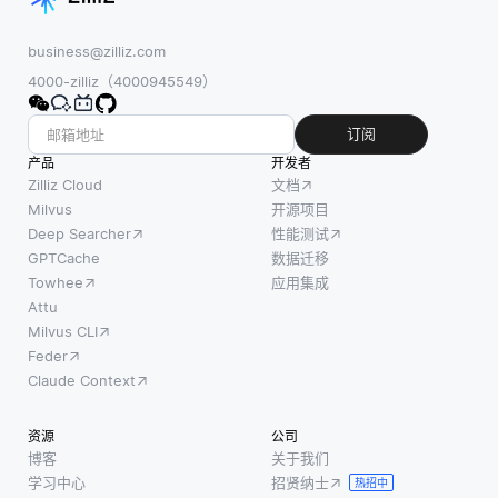
发生网
层的输
保在项
络分区
入进行
目中添
business@zilliz.com
时，数
归一
加的任
4000-zilliz（4000945549）
据库的
化，确
何代码
某些部
保它们
或文档
订阅
分可能
的平均
在集成
产品
会变得
开发者
值为
之前符
Zilliz Cloud
文档
孤立，
零，标
合某些
Milvus
开源项目
从而导
准偏差
Deep Searcher
性能测试
标准。
致存储
为1。这
GPTCache
数据迁移
当开发
在不同
有助于
Towhee
应用集成
者提交
节点之
防止诸
Attu
代码更
间的数
Milvus CLI
如梯度
改时，
据可能
Feder
爆炸或
通常称
出现不
Claude Context
消失之
为拉取
一致。
类的问
请求，
为了解
资源
公司
题，尤
其他贡
决这个
博客
关于我们
其是在
献者会
学习中心
招贤纳士
问题，
热招中
深度网