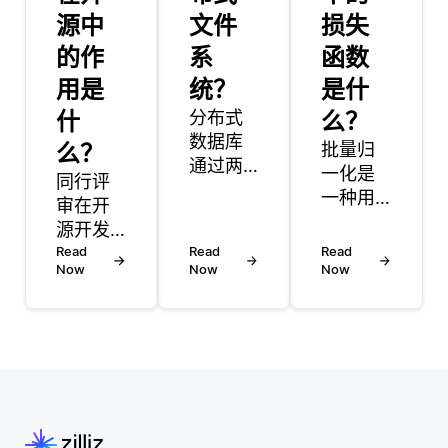
源中
文件
损失
的作
系
函数
用是
统？
是什
什
分布式
么？
数据库
么？
批量归
通过两
一化是
同行评
种主要
一种用
审在开
策略来
于提高
源开发
管理网
神经网
过程中
Read
Read
Read
络分区
络训练
Now
Now
Now
发挥着
和数据
速度和
至关重
一致
稳定性
要的作
性：共
的技
用。它
识协议
术。它
作为一
和一致
的工作
种质量
性模
原理是
控制机
型。当
对每一
制，确