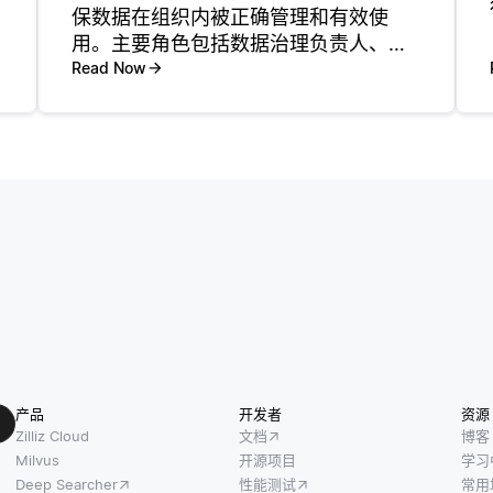
保数据在组织内被正确管理和有效使
用。主要角色包括数据治理负责人、数
据管理者和数据拥有者。这些职位各自
Read Now
承担着不同的责任，促进数据治理计划
的整体成功。理解这些角色有助于团队
维护数据质量，确保合规性，并通过可
靠的
产品
开发者
资源
Zilliz Cloud
文档
博客
Milvus
开源项目
学习
Deep Searcher
性能测试
常用