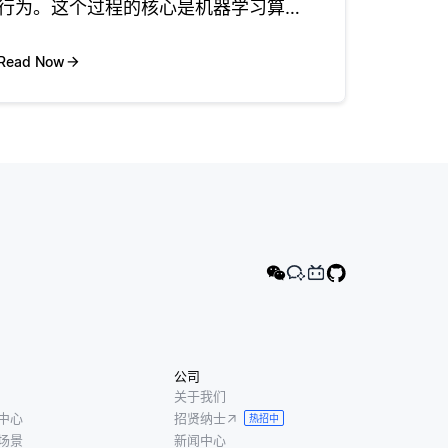
行为。这个过程的核心是机器学习算
法，它们从历史用户交互、偏好和行为
中学习。通过为这些算法提供包括过去
Read Now
购买、浏览历史和人口统计信息等特征
的数据集，AI可以发现有助于其对未来
公司
关于我们
中心
招贤纳士
热招中
场景
新闻中心