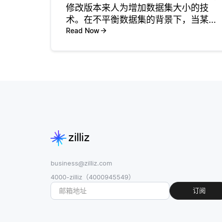
修改版本来人为增加数据集大小的技
术。在不平衡数据集的背景下，当某些
类别的样本远少于其他类别时，数据增
Read Now
强通过提供更平衡的训练数据帮助提高
模型性能。这个更大、更具多样性的数
据集使机器学习模型能够更好地学习少
数类
business@zilliz.com
4000-zilliz（4000945549）
订阅