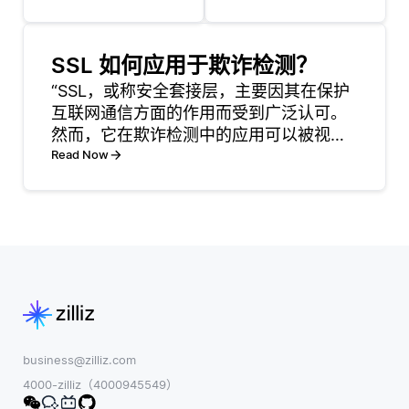
间歇的情况下工
个智能体都是自
作。联邦学习的
主行动，根据自
关键特性是能够
SSL 如何应用于欺诈检测？
身的知识、目标
在分散的数据上
以及其他智能体
“SSL，或称安全套接层，主要因其在保护
进行训练，同时
的行为做出决
互联网通信方面的作用而受到广泛认可。
允许客户端（设
策。这种方法使
然而，它在欺诈检测中的应用可以被视为
备）参与训练过
我们能够更细致
提供一个安全的数据传输框架，这在监控
Read Now
程，而无需与服
地理解动态互动
和分析交易以识别欺诈活动时至关重要。
务器保持持续的
和涌现行为，这
通过确保客户端与服务器之间的数据加
连接。这种灵活
些在现实场景中
密，SSL有助于防止对
性对现实世界的
经常出
应用至关重要，
特别
business@zilliz.com
4000-zilliz（4000945549）