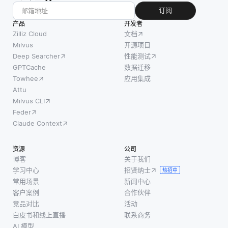
订阅
产品
开发者
Zilliz Cloud
文档
Milvus
开源项目
Deep Searcher
性能测试
GPTCache
数据迁移
Towhee
应用集成
Attu
Milvus CLI
Feder
Claude Context
资源
公司
博客
关于我们
学习中心
招贤纳士
热招中
常用场景
新闻中心
客户案例
合作伙伴
竞品对比
活动
白皮书和线上直播
联系商务
AI 模型