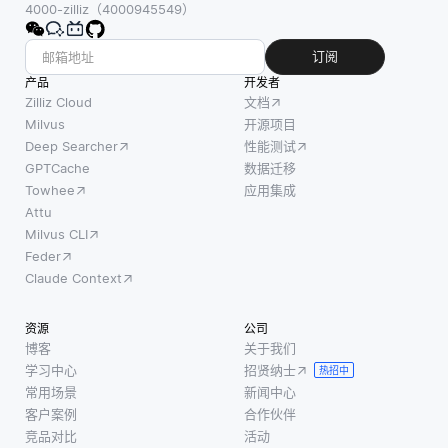
栏必须
4000-zilliz（4000945549）
而不会出现
统人工
在防止
明显的延迟
智能不
有害内
订阅
或资源紧
同，边
容和不
产品
张。 扩展护
开发者
缘人工
过度限
Zilliz Cloud
文档
栏的一种方
智能使
制输出
Milvus
开源项目
法是实现分
用接近
Deep Searcher
性能测试
之间取
布式架构，
数据源
GPTCache
数据迁移
得平
的本地
Towhee
应用集成
衡，确
计算资
Attu
保它们
Milvus CLI
源。这
不会扼
Feder
使得在
杀创造
Claude Context
分析来
力或产
自传感
生过于
资源
公司
器、设
保守的
博客
关于我们
备和车
反应。
学习中心
招贤纳士
热招中
辆的供
此外，
常用场景
新闻中心
应链数
有害内
客户案例
合作伙伴
据时，
容的主
竞品对比
活动