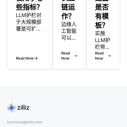
些指标？
链运
是否
LLM护栏对
作？
有模
于大规模部
边缘人
板？
署是可扩展
工智能
实施
的，但是它
可以通
LLM护
们的有效性
过在需
栏带来
取决于它们
求点实
Read
了几个
Read
如何设计并
现实时
Read Now
Now
Now
挑战，
集成到整体
数据处
包括定
系统架构
理和决
义跨不
中。对于大
策来优
同上下
型应用程
化供应
文和应
序，如社交
链运
用程序
媒体平台或
营。与
的有害
客户服务系
依赖集
内容的
统，护栏必
中式云
复杂
须能够处理
数据处
性。护
business@zilliz.com
大量数据，
理的传