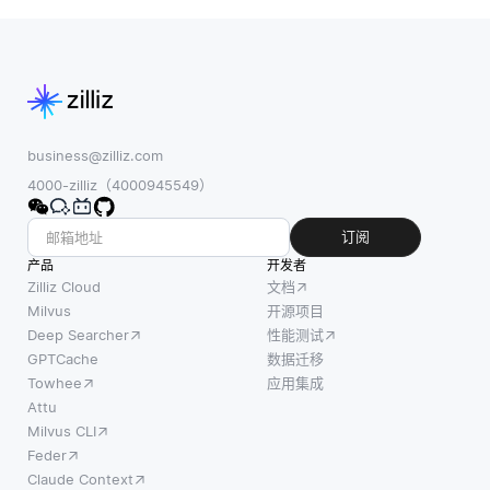
每个参
互动的
程序的
与的设
改善。
特定风
备，例
传统
险和要
如智能
上，数
求，定
手机或
据处理
制护栏
物联网
是在集
以适应
business@zilliz.com
传感
中式云
上下
4000-zilliz（4000945549）
器，使
服务器
文，以
用其自
上进
及确保
订阅
己的数
行，这
护栏和
产品
据训练
开发者
可能导
模型之
Zilliz Cloud
文档
模型的
致延
间的无
Milvus
开源项目
本地副
迟，并
Deep Searcher
性能测试
缝交
本。一
限制对
GPTCache
数据迁移
互。首
旦训练
实时事
Towhee
应用集成
先，明
完成，
件的响
Attu
确定义
每个设
应能
Milvus CLI
护栏目
备将其
力。通
Feder
标非常
模型更
过实施
Claude Context