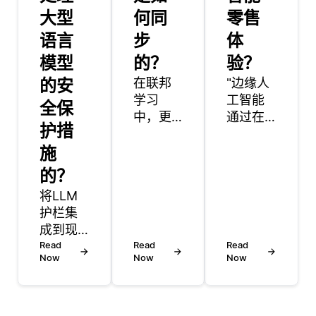
大型
何同
零售
语言
步
体
模型
的？
验？
的安
在联邦
"边缘人
学习
工智能
全保
中，更
通过在
护措
新通过
数据生
施
一种汇
成地附
聚多个
近处理
的？
设备模
数据，
将LLM
型更新
增强了
护栏集
的过程
智能零
成到现
进行同
售体
有系统
Read
Read
Read
步，而
验，使
Now
Now
Now
中的最
无需共
决策更
佳实践
享原始
快，实
包括了
数据。
现客户
解应用