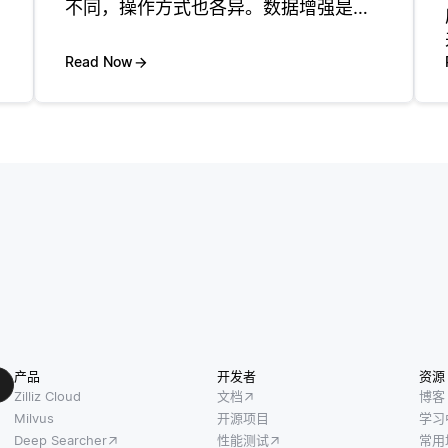
不同，操作方式也各异。数据增强是指
通过人工扩展训练数据集以增强模型对
新数据的泛化能力的方法。这在图像分
Read Now
类等场景下尤其有用，您可以对现有图
像应用旋转、翻转或颜色调整等技术。
产品
开发者
资源
Zilliz Cloud
文档
博客
Milvus
开源项目
学习
Deep Searcher
性能测试
常用