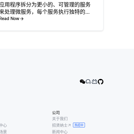
应用程序拆分为更小的、可管理的服务
来处理微服务，每个服务执行独特的功
能。这种架构允许应用程序的不同部分
Read Now
独立开发、部署和扩展。例如，在一个
电子商务SaaS平台中，独立的微服务可
能负责用户身份验证、产品列表
公司
关于我们
中心
招贤纳士
热招中
场景
新闻中心