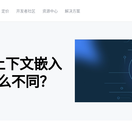
定价
开发者社区
资源中心
解决方案
？
上下文嵌入
么不同？