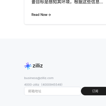
要目标是感知其环境，根据这些信息做
出决策，并采取行动以实现特定目标。
人工智能代理可以在各种领域中操作，
Read Now
从安排约会等简单任务到管理供应链中
的物流或自动化金融市场交易等更复杂
business@zilliz.com
4000-zilliz（4000945549）
订阅