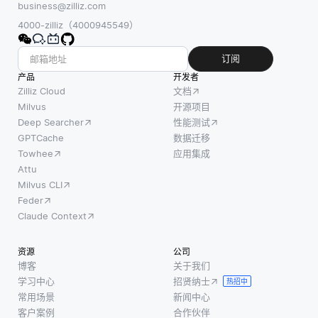
“uh”
business@zilliz.com
这些代
之类的
4000-zilliz（4000945549）
理可以
填充
处理来
词。通
订阅
自各种
常，这
产品
开发者
来源的
些系统
Zilliz Cloud
文档
大量信
被设计
Milvus
开源项目
息，识
Deep Searcher
性能测试
为尽可
别模
GPTCache
数据迁移
能准确
式，并
Towhee
应用集成
地识别
生成能
Attu
口语，
够促进
Milvus CLI
专注于
有效决
Feder
将所说
策的洞
Claude Context
的内容
察。例
转换为
如，在
资源
公司
文本。
一辆自
博客
关于我们
填充词
学习中心
招贤纳士
动驾驶
热招中
通常被
常用场景
新闻中心
汽车
视为对
客户案例
合作伙伴
中，人