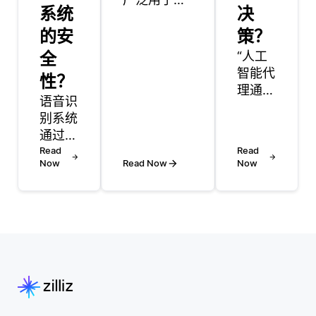
系统
决
像识别任
的安
务，并为构
策？
建和训练模
全
“人工
型提供了广
智能代
性？
泛的工具。
理通过
语音识
TensorFlow
使用能
别系统
的Keras API
够分析
通过语
允许开发人
数据、
言建
Read
员轻松定义
Read
从经验
Now
Read Now
Now
模，声
卷积神经网
中学习
学建模
络 (cnn)，
并根据
和上下
这是现代图
预定义
文理解
像识别的支
目标做
的组合
柱。
出选择
来处理
TensorFlow
的算
诸如
Hub中提供
法，实
“um”
的诸如I
现自主
和
决策。