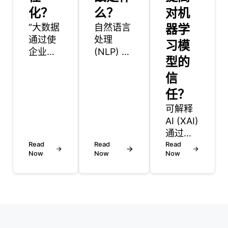
化？
么？
对机
“大数据
自然语言
器学
通过使
处理
习模
企业能
(NLP) 在
型的
够收集
各个行业
和分析
都有广泛
信
大量客
的应用，
任？
户信
增强了人
可解释
息，从
类与技术
AI (XAI)
而支持
交互的方
通过促
客户个
式，并使
Read
Read
进AI系
Read
性化，
基于语言
Now
Now
Now
统的透
创造定
的任务自
明度、
制化的
动化。一
问责制
体验。
些关键应
和公平
通过处
用包括:
性，对
理来自
聊天机器
AI道德
多种来
人和虚拟