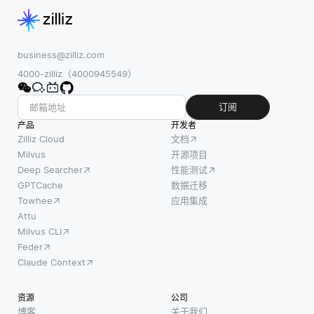
产生重
源的数
助手:
大影
据，如
NLP为
响。当
浏览习
Siri，
人工智
business@zilliz.com
惯、购
Alexa和
能模型
4000-zilliz（4000945549）
买历史
Google
为他们
和社交
Assistant
的决策
订阅
媒体互
等会话代
过程提
产品
动，企
理提供支
开发者
供洞察
Zilliz Cloud
文档
业能够
持，使他
力时，
Milvus
开源项目
深入了
们
Deep Searcher
性能测试
利益相
解个体
GPTCache
数据迁移
关者可
的偏好
Towhee
应用集成
以理解
和行
Attu
这些系
为。这
Milvus CLI
统是如
使他们
Feder
何得出
能够定
Claude Context
结论
制推
的。这
荐、优
资源
公司
种明确
惠和沟
博客
关于我们