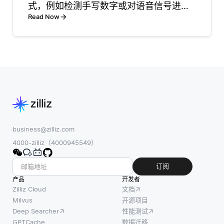
PySyft，开发者
式，例如检测手写数字或对语音信号进行
减少从头开始训
可以构建尊重用
分类。它侧重于算法和统计方法来识别各
Read Now
练嵌入所需的时
户隐私的机器学
种数据类型的模式。 计算机视觉专注于解
间。预训练的嵌
习应用，确保原
释视觉数据，旨在通过理解图像和视频来
入 (如Word2Vec
始数据不会离开
复制人类视觉。诸如对象
或BER
其原
business@zilliz.com
4000-zilliz（4000945549）
订阅
产品
开发者
Zilliz Cloud
文档
Milvus
开源项目
Deep Searcher
性能测试
GPTCache
数据迁移