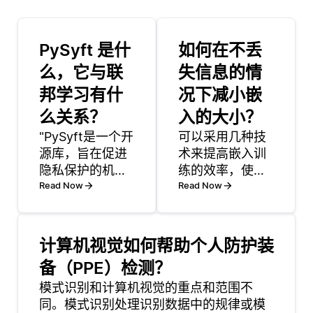
PySyft 是什
如何在不丢
么，它与联
失信息的情
邦学习有什
况下减小嵌
么关系？
入的大小？
"PySyft是一个开
可以采用几种技
源库，旨在促进
术来提高嵌入训
隐私保护的机器
练的效率，使模
学习。它专注于
Read Now
型能够更快地学
Read Now
通过联邦学习等
习嵌入，并减少
技术实现安全的
计算开销: 1.预训
数据处理，允许
练: 在大型，多样
计算机视觉如何帮助个人防护装
在去中心化的数
化的数据集上训
备（PPE）检测？
据上训练模型，
练嵌入并针对特
同时保持数据源
模式识别和计算机视觉的重点和范围不
定任务对其进行
的隐私。借助
同。模式识别处理识别数据中的规律或模
微调，可以大大