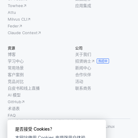
Towhee
应用集成
Attu
Milvus CLI
Feder
Claude Context
资源
公司
博客
关于我们
学习中心
招贤纳士
热招中
常用场景
新闻中心
客户案例
合作伙伴
竞品对比
活动
白皮书和线上直播
联系商务
AI 模型
GitHub
术语表
FAQ
使用条款
·
个人信息保护政策
·
数据安全政策
LF AI、LF AI & Data、Milvus，以及相关的开源项目名称为 Linux
是否接受 Cookies？
Foundation 所有商标
本网站使用 Cookies 来增强用户体验。
版权所有 ©2026 上海赜睿信息科技有限公司保留所有权利