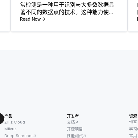
常检测是一种用于识别与大多数数据显
著不同的数据点的技术。这种能力使其
特别适合检测稀有事件，稀有事件被定
Read Now
义为偏离常规且不符合预期模式的情
况。稀有事件的例子包括金融交易中的
欺诈、机械故障或甚至可能表明安全漏
洞
产品
开发者
资源
Zilliz Cloud
文档
博客
Milvus
开源项目
学习
Deep Searcher
性能测试
常用