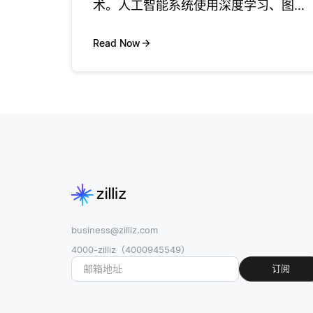
术。人工智能系统使用深度学习、图像
识别和运动合成等先进技术来创建视频
序列，根据输入图像模拟逼真的运动或
Read Now
过渡。该技术可用于各种应用，例如从
一系列静止图像创建短视频剪辑、为电
business@zilliz.com
4000-zilliz（4000945549）
订阅