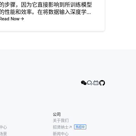
的步骤，因为它直接影响到所训练模型
的性能和效率。在将数据输入深度学习
模型之前，必须对数据进行清洗、标准
Read Now
化和转换，以使其适合学习。这个过程
有助于消除不一致、缺失值和异常值，
这些问题可能会扭曲训练过程。例如，
如
公司
关于我们
中心
招贤纳士
热招中
场景
新闻中心