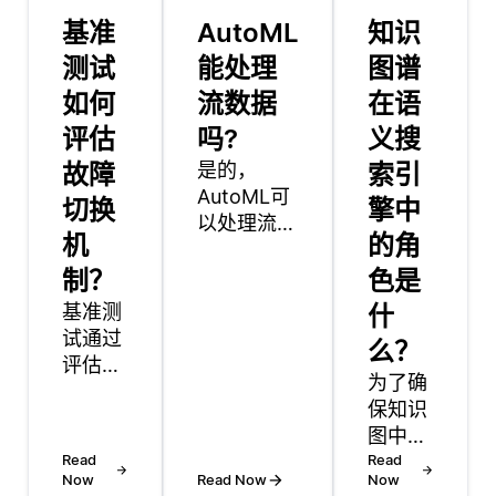
基准
AutoML
知识
测试
能处理
图谱
如何
流数据
在语
评估
吗?
义搜
故障
是的，
索引
AutoML可
切换
擎中
以处理流数
机
的角
据，但需要
制？
特定的设置
色是
和工具来有
基准测
什
效地实现这
试通过
么？
一点。流数
评估在
据指的是持
为了确
硬件故
续生成的信
保知识
障、软
息，例如传
图中的
件错误
Read
感器数据、
数据一
Read
或网络
Now
Read Now
Now
网站的点击
致性，