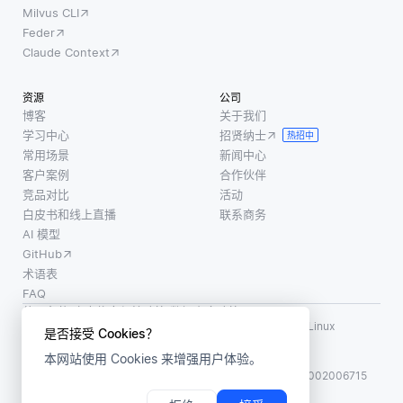
用定义
性，确
Milvus CLI
接受的
保备份
Feder
格式和
能够在
Claude Context
关系的
没有显
验证规
著中断
资源
公司
则来完
或数据
博客
关于我们
成。例
学习中心
招贤纳士
丢失的
热招中
如，如
常用场景
新闻中心
情况下
果知识
客户案例
合作伙伴
接管工
图包含
竞品对比
活动
作负
白皮书和线上直播
联系商务
有关书
载。典
AI 模型
籍的信
型的指
GitHub
息，则
标包括
术语表
验证规
检测故
FAQ
则可以
障
使用条款
·
个人信息保护政策
·
数据安全政策
强制要
LF AI、LF AI & Data、Milvus，以及相关的开源项目名称为 Linux
是否接受 Cookies？
Foundation 所有商标
求IS
本网站使用 Cookies 来增强用户体验。
版权所有 ©2026 上海赜睿信息科技有限公司保留所有权利
ICP 备案:
沪ICP备2023014543号-1
沪公网安备31011002006715