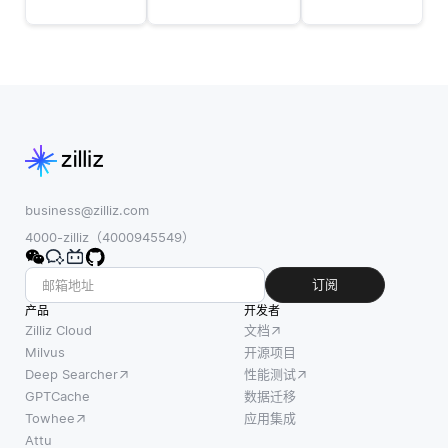
问题等
流数据或金
必须实
事件发
融交易数据
现数据
生时，
源。与静态
验证、
从主系
数据集不
规范化
统无缝
同，流数据
和定期
切换到
由于其动态
更新的
备份系
特性带来了
组合。
统的能
独特的挑
首先，
力，来
战。通常为
数据验
business@zilliz.com
评估故
批处理设计
证涉及
4000-zilliz（4000945549）
障转移
的AutoML
检查输
机制。
入到图
订阅
这些测
形中的
产品
试专注
开发者
信息的
Zilliz Cloud
文档
于测量
准确性
Milvus
开源项目
故障转
Deep Searcher
性能测试
和完整
移发生
GPTCache
数据迁移
性。这
的速度
Towhee
应用集成
可以使
和有效
Attu