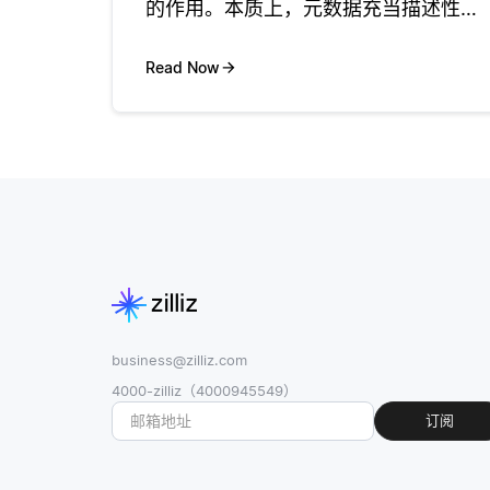
的作用。本质上，元数据充当描述性
层，帮助用户理解数据元素的上下文、
起源和关系。此附加信息对于确保用户
Read Now
可以有效地搜索，导航和利用知识图至
关重要。例如，如果知识图包含关于各
个城
business@zilliz.com
4000-zilliz（4000945549）
订阅