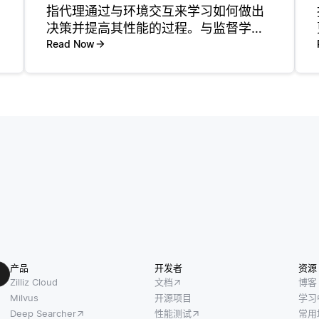
指代理通过与环境交互来学习如何做出
决策并提高其性能的过程。与监督学习
不同，在监督学习中，模型是在固定的
Read Now
数据集上训练的，RL代理通过在环境中
采取行动，观察结果并根据收到的奖励
调整其行为来学习。代理
产品
开发者
资源
Zilliz Cloud
文档
博客
Milvus
开源项目
学习
Deep Searcher
性能测试
常用