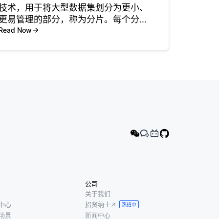
技术，用于将大型数据集划分为更小、
更易管理的部分，称为分片。每个分片
是整体数据的一个子集，可以存储在不
Read Now
同的服务器或位置上。这种方法通过允
许对数据的不同部分进行独立的访问、
处理和管理，从而帮助提高性能和可扩
展
公司
关于我们
中心
招贤纳士
热招中
场景
新闻中心