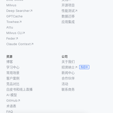
始搜索
考虑的
塑开发
Milvus
开源项目
输入添
可访问
Deep Searcher
性能测试
人员处
加同义
性问
GPTCache
数据迁移
理数据
词、相
题。当
Towhee
应用集成
分析的
关术语
项目开
Attu
方式，
甚至短
Milvus CLI
放给来
使他们
语，以
Feder
自多样
的工作
帮助捕
Claude Context
化范围
更加高
捉可能
的开发
效和有
没有使
资源
公司
者贡献
效。随
用原始
博客
关于我们
时，更
着数据
学习中心
招贤纳士
查询确
热招中
有可能
量的持
常用场景
新闻中心
切词语
有人会
续增
客户案例
合作伙伴
的更广
纳入专
长，组
竞品对比
活动
泛文档
门设计
白皮书和线上直播
联系商务
织将优
范围。
的功
AI 模型
先选择
这在用
能，以
GitHub
能够自
户可能
改善残
术语表
动化数
不使用
FAQ
疾用户