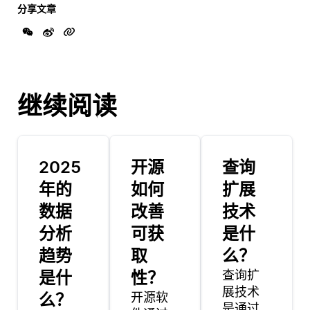
分享文章
继续阅读
2025
开源
查询
年的
如何
扩展
数据
改善
技术
分析
可获
是什
趋势
取
么？
是什
性？
查询扩
展技术
么？
开源软
是通过