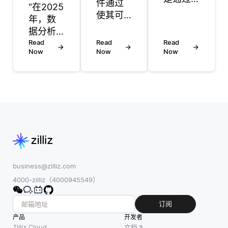
件通过
"在2025
基于原
使其可
年，数
始查询
供任何
据分析
添加额
人使
趋势预
Read
Read
Read
外术语
用、修
Now
Now
Now
计将集
来提高
改和分
中在三
搜索查
发，显
个主要
询有效
著提高
领域：
性的方
了可访
高级自
法。其
问性。
动化、
目标是
这种开
增强的
增加检
放性使
数据整
索相关
开发者
合以及
文档的
能够识
更强有
business@zilliz.com
可能
别和解
力的隐
4000-zilliz（4000945549）
性。这
决可能
私解决
些技术
未被单
方案。
订阅
可以包
一公司
这些领
产品
开发者
括为初
或个人
域将重
Zilliz Cloud
文档