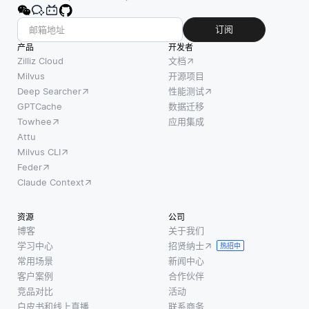
与可
下评
以仅
估各
订阅
基于
种数
产品
开发者
用户
据库
Zilliz Cloud
文档
偏好
系统
Milvus
开源项目
或项
Deep Searcher
性能测试
的性
目相
GPTCache
数据迁移
能。
似性
Towhee
应用集成
要进
来推
Attu
行有
Milvus CLI
荐项
效的
Feder
目的
基准
Claude Context
传统
测
推荐
试，
资源
公司
器系
首先
博客
关于我们
统不
必须
学习中心
招贤纳士
热招中
同，
明确
常用场景
新闻中心
顺序
目
客户案例
合作伙伴
推荐
标，
竞品对比
活动
器考
白皮书和线上直播
联系商务
选择