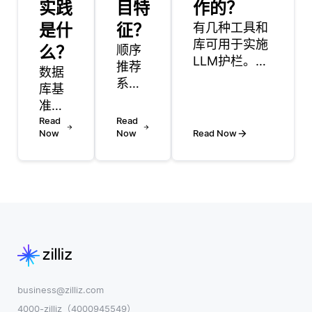
实践
目特
作的？
是什
征？
有几种工具和
库可用于实施
么？
顺序
LLM护栏。其
推荐
数据
中最常见的是
系统
库基
Hugging
是被
准测
Face
设计
试是
Read
Read
Transformers
为基
Now
Now
Read Now
一个
库，它提供了
于交
至关
预训练的模型
互或
重要
和框架，用于
事件
的过
使用自定义数
发生
程，
据集微调模型
的顺
它允
以确保安全
序来
许开
性。Hugging
提供
发人
Face还提供了
推荐
员在
数据集和模型
的算
特定
business@zilliz.com
卡等工具，允
法。
条件
4000-zilliz（4000945549）
许开发人员