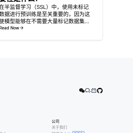
在半监督学习（SSL）中，使用未标记
数据进行预训练是至关重要的，因为这
使模型能够在不需要大量标记数据集的
情况下学习有用的数据表示。在许多现
Read Now
实场景中，获取标记数据既耗时又昂
贵。通过利用大量可用的未标记数据，
开发者可以训练出更好地理解数据内在
模
公司
关于我们