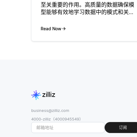
至关重要的作用。高质量的数据确保模
型能够有效地学习数据中的模式和关
系。相反，低质量的数据会导致多个问
题，包括错误的预测、更长的训练时间
Read Now
和过拟合。例如，如果一个数据集包含
噪声标签或无关特征，模型可能会难以
找到
business@zilliz.com
4000-zilliz（4000945549）
订阅