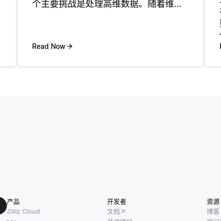
个主要挑战是处理高维数据。随着维数
的增加，计算复杂度也上升，导致潜在
的性能瓶颈。这通常被称为 “维度诅
咒”。 另一个挑战是确保搜索结果的准确
Read Now
性和相关性。向量搜索依赖于相似
产品
开发者
资源
Zilliz Cloud
文档
博客