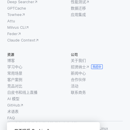
可以显
Deep Searcher
性能测试
理该文
著提高
GPTCache
数据迁移
本以获
机器学
Towhee
应用集成
得含义
习模型
Attu
并生成
Milvus CLI
的性
适当的
Feder
能，但
响应。
Claude Context
它也引
总之，
发了开
它们允
资源
公司
发人员
许人与
博客
关于我们
需要考
机器之
学习中心
招贤纳士
热招中
虑的重
间的无
常用场景
新闻中心
要伦理
缝交
客户案例
合作伙伴
问题。
互，使
竞品对比
活动
一个主
白皮书和线上直播
联系商务
设备能
要的担
AI 模型
够理解
忧是可
GitHub
口头命
能导致
术语表
令并智
FAQ
偏见数
能地响
使用条款
·
个人信息保护政策
·
数据安全政策
据的产
应。
LF AI、LF AI & Data、Milvus，以及相关的开源项目名称为 Linux