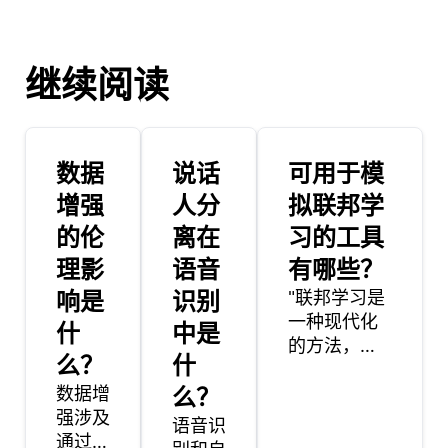
继续阅读
数据
说话
可用于模
增强
人分
拟联邦学
的伦
离在
习的工具
理影
语音
有哪些？
响是
识别
"联邦学习是
一种现代化
什
中是
的方法，通
么？
什
过在多个去
数据增
么？
中心化的设
强涉及
备上训练机
语音识
通过应
器学习模