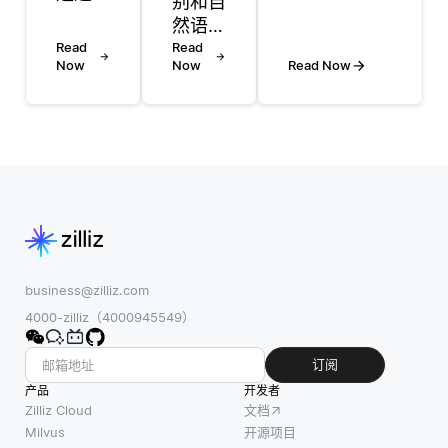
别和自
用旋
型，同时保
然语言
转、缩
持数据本地
Read
处理
Read
放、翻
化。现在有
Now
Now
Read Now
(NLP)
转图像
多种工具可
是现代
或甚至
用于模拟联
对话式
通过同
邦学习，帮
人工智
义词替
助开发人员
能系统
换来改
有效地构建
的两个
变文本
和测试他们
关键组
等技
的模型。一
成部
术，从
些知名的框
分。语
现有数
架包括
音识别
business@zilliz.com
据集中
TensorFlow
是将口
4000-zilliz（4000945549）
创建新
Federated、
语转换
的训练
PySyf
为文本
订阅
数据。
的技
产品
开发者
虽然这
术，而
Zilliz Cloud
文档
一过程
NLP处
Milvus
开源项目