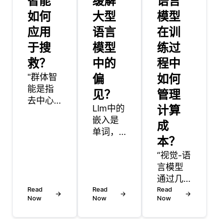
智能
缓解
语言
如何
大型
模型
应用
语言
在训
于搜
模型
练过
救？
中的
程中
"群体智
偏
如何
能是指
见？
管理
去中心
Llm中的
计算
化和自
嵌入是
我组织
成
单词，
系统的
本？
短语或
集体行
句子的
“视觉-语
为，常
数字表
言模型
见于自
示，可
通过几
然界中
Read
以捕获
Read
种策略
Read
的现
Now
Now
Now
其含义
管理训
象，如
和关
练过程
鸟群或