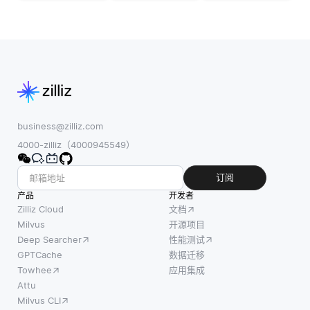
系。
中的计
鱼群。
LLMs将
算成
在搜索
每个单
本，帮
和救援
词或标
助平衡
行动的
记转换
性能和
背景
为数字
资源效
下，群
向量，
率。其
体智能
而不是
中一种
business@zilliz.com
可以提
处理原
主要方
4000-zilliz（4000945549）
升出动
始文
法是使
队伍定
本。这
用预训
订阅
位和协
些嵌入
练模
产品
助遇难
开发者
允许模
型，这
Zilliz Cloud
文档
者的有
型理解
使得开
Milvus
开源项目
效性和
Deep Searcher
性能测试
语义关
发者能
效率。
GPTCache
数据迁移
系，例
够利用
通过模
Towhee
应用集成
如同义
现有知
仿这些
Attu
词或上
识，而
自然行
Milvus CLI
下文相
不是从