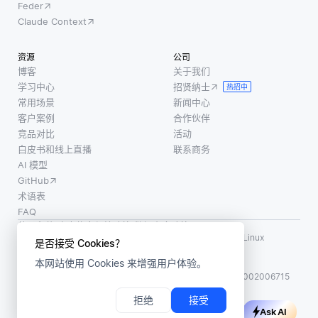
为，救
Feder
似性。
零开
援队
Claude Context
例如，
始。通
伍，无
单词
过微调
论是由
资源
公司
“cat” 和
已经在
人类组
博客
关于我们
“feline”
大数据
学习中心
招贤纳士
成还是
热招中
可能具
集上训
常用场景
新闻中心
利用自
有相似
练过的
客户案例
合作伙伴
主无人
模型，
竞品对比
活动
机和机
白皮书和线上直播
联系商务
计算负
器人
AI 模型
担显著
GitHub
降低。
术语表
这种方
FAQ
法节省
使用条款
·
个人信息保护政策
·
数据安全政策
了时间
LF AI、LF AI & Data、Milvus，以及相关的开源项目名称为 Linux
是否接受 Cookies？
Foundation 所有商标
和计算
本网站使用 Cookies 来增强用户体验。
版权所有 ©2026 上海赜睿信息科技有限公司保留所有权利
资
ICP 备案:
沪ICP备2023014543号-1
沪公网安备31011002006715
拒绝
接受
Ask AI