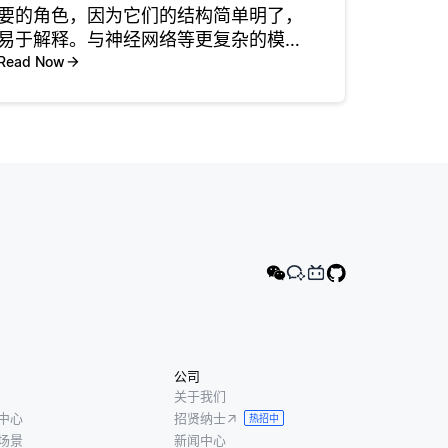
要的角色，因为它们的结构简单明了，
易于解释。与神经网络等更复杂的模型
不同，决策树创建了决策过程的清晰可
Read Now
视化表示。决策树中的每个节点表示基
于特征值的决策点，分支表示这些决策
的结果。这种透明度使开发人员和各种
利
公司
关于我们
中心
招贤纳士
热招中
场景
新闻中心