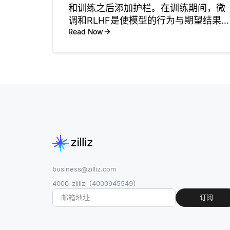
和训练之后添加护栏。在训练期间，微
调和RLHF是使模型的行为与期望结果
持一致的常用技术。这些方法将护栏直
Read Now
接嵌入到模型的参数中。 训练后、运行
时机制 (如内容过滤器、提示工程和输
监视) 用于提供额外的保
business@zilliz.com
4000-zilliz（4000945549）
订阅