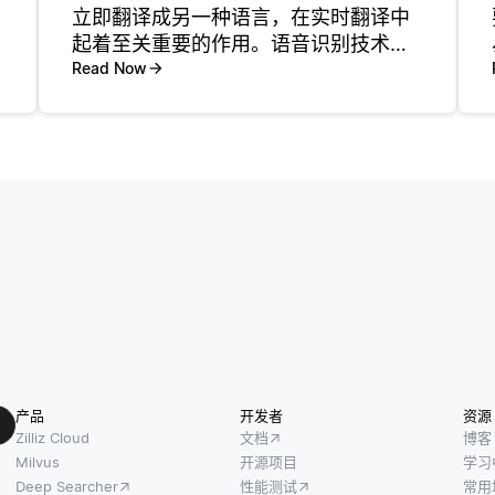
立即翻译成另一种语言，在实时翻译中
保
起着至关重要的作用。语音识别技术的
核心是收听音频输入并处理听到的声音
Read Now
以识别单词和短语。然后将该文本输出
出
馈送到翻译引擎，该翻译引擎几乎立即
将文本翻译成所需的语言。结果是为说
不
产品
开发者
资源
Zilliz Cloud
文档
博客
Milvus
开源项目
学习
Deep Searcher
性能测试
常用