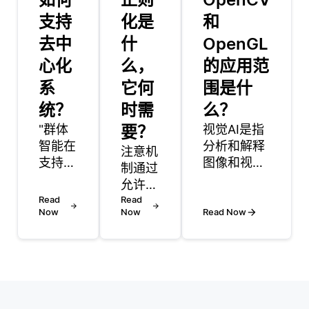
支持
化是
和
去中
什
OpenGL
心化
么，
的应用范
系
它何
围是什
统？
时需
么？
"群体
要？
视觉AI是指
智能在
分析和解释
注意机
支持去
图像和视频
制通过
中心化
等视觉数据
允许模
系统中
的人工智能
Read
型在进
Read
扮演着
技术，以执
Now
Now
Read Now
行预测
至关重
行对象识
时专注
要的角
别、面部检
于输入
色，它
测和图像分
数据的
通过模
类等任务。
最相关
仿自然
Google
部分来