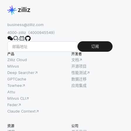
实体的
Cloud
增强时
集体行
Vision API
间序列
为，如
等服务提供
预测模
鸟群或
了视觉AI功
型。在
business@zilliz.com
蚁群，
能，企业可
时间序
4000-zilliz（4000945549）
来实现
以将这些功
列数据
这一
能集成到其
中，信
订阅
点。在
应用程序中
息的重
产品
开发者
这些系
以用于各种
要性可
Zilliz Cloud
文档
统中，
用例。例
以根据
Milvus
开源项目
个体单
如，视觉AI
Deep Searcher
性能测试
预测的
位或代
可
GPTCache
数据迁移
上下文
理基于
Towhee
应用集成
而变
简单的
Attu
化。传
Milvus CLI
规则和
统模型
Feder
局部信
通常对
Claude Context
息进行
所有输
操作，
入都一
资源
公司
贡献于
视同