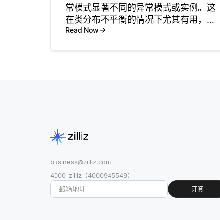
常模式显著不同的异常模式或实例。这
在类分布不平衡的情况下尤其有用，因
为正常实例远远多于异常实例。在这种
Read Now
情况下，传统的分类技术通常会遇到困
难，因为它们可能偏向于多数类，导致
对少数类的检测率较低。另一方面，异
business@zilliz.com
4000-zilliz（4000945549）
订阅