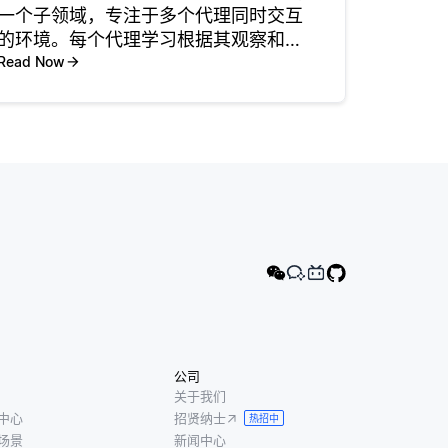
一个子领域，专注于多个代理同时交互
的环境。每个代理学习根据其观察和经
验做出决策，调整其策略不仅实现其目
Read Now
标，而且响应其他代理的行为。此设置
在多个实体必须协作或竞争的场景中特
别有用，例如在游戏环境、自动
公司
关于我们
中心
招贤纳士
热招中
场景
新闻中心