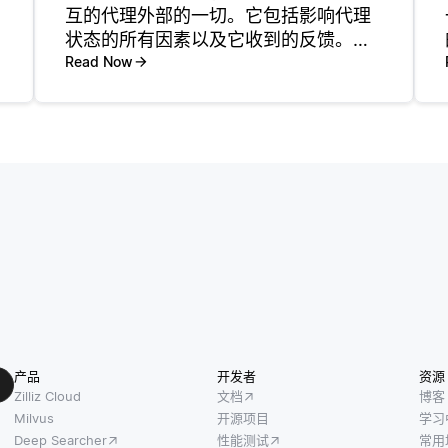
互的代理外部的一切。它包括影响代理
状态的所有因素以及它收到的反馈。环
境通过转换到新状态并提供奖励或惩罚
Read Now
来响应代理采取的行动，代理使用该奖
励或惩罚来调整其行为。 环境对于学习
过程至关重要，因为它是指
产品
开发者
资源
Zilliz Cloud
文档
博客
Milvus
开源项目
学习
Deep Searcher
性能测试
常用