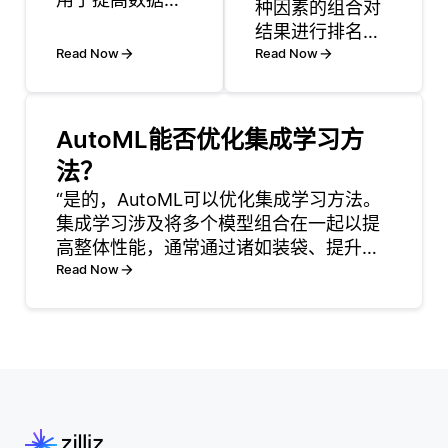
种因素的组合对
索操作速度的技
结果进行排名，
术。索引本质上
Read Now
这些因素包括相
Read Now
是一种数据结
关性、权威性、
构，通常是平衡
用户行为和其他
树或哈希表，以
排名信号。排名
AutoML能否优化集成学习方
一种能够快速搜
的主要方法之一
索的方式存储数
法？
是通过诸如
据库表中一小部
“是的，AutoML可以优化集成学习方法。
Google的
分数据。当您在
集成学习涉及将多个模型组合在一起以提
PageRank之类
表的一列或多列
高整体性能，通常通过诸如装袋、提升或
的算法，该算法
上创建索引时，
堆叠等技术实现。AutoML框架旨在自动化
Read Now
根据指向页面的
数据库会使用这
机器学习流程，包括特征选择、模型选择
链接的数量和质
些列中的值构建
和超参数调整。这意味着，使用AutoML
量来衡量页面的
该结构。索引充
时，它可
重要性。 除了基
当查找
于链接的信