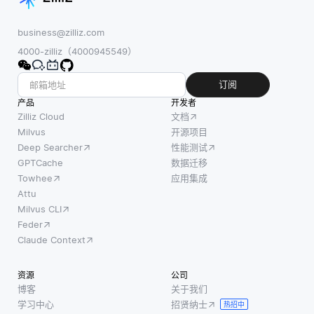
business@zilliz.com
4000-zilliz（4000945549）
订阅
产品
开发者
Zilliz Cloud
文档
Milvus
开源项目
Deep Searcher
性能测试
GPTCache
数据迁移
Towhee
应用集成
Attu
Milvus CLI
Feder
Claude Context
资源
公司
博客
关于我们
学习中心
招贤纳士
热招中