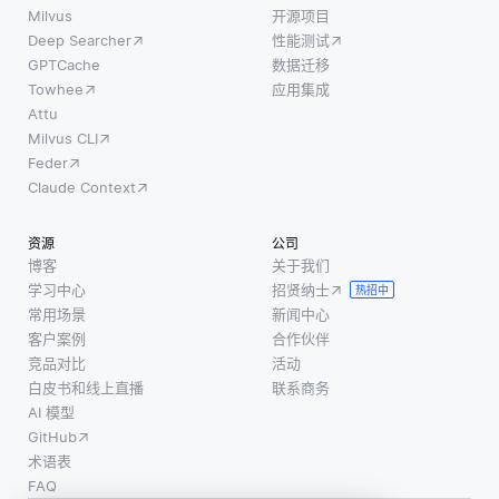
gan则用
Milvus
开源项目
高），
能够更
Deep Searcher
性能测试
于生成
不如利
有效地
GPTCache
数据迁移
类似于
用少量
推理数
Towhee
应用集成
训练数
标记样
据。诸
Attu
据集的
本和较
如命名
Milvus CLI
新数
大数量
实体识
Feder
据。
的未标
别
Claude Context
Cnn使
记样
(NER)
用卷积
本。这
的NLP
资源
公司
层来识
种方法
技术识
博客
关于我们
别图像
学习中心
招贤纳士
利用未
别实体
热招中
中的模
常用场景
新闻中心
标记数
(例如，
式，使
客户案例
合作伙伴
据中存
“barac
其适用
竞品对比
活动
在的结
白皮书和线上直播
联系商务
于图像
构或模
AI 模型
识别和
式来提
GitHub
分割等
升模型
术语表
任务。
的性
FAQ
例