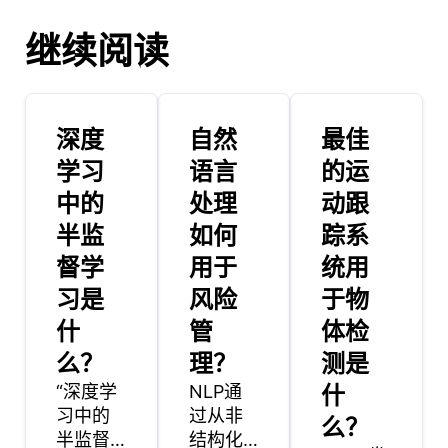
继续阅读
深度
自然
最佳
学习
语言
的运
中的
处理
动跟
半监
如何
踪系
督学
用于
统用
习是
风险
于物
什
管
体检
么？
理？
测是
“深度学
NLP通
什
习中的
过从非
么？
半监督
结构化