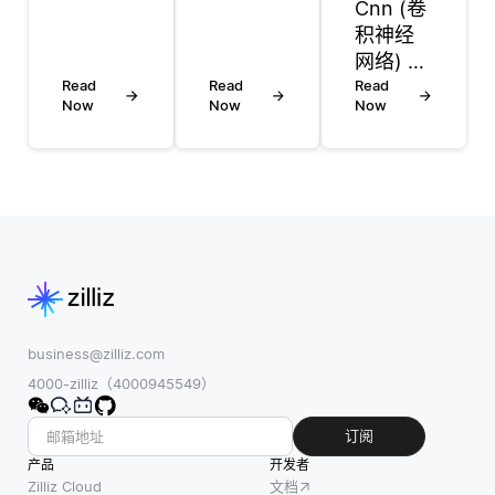
Cnn (卷
学习是
文本中
积神经
一种机
提取实
网络) 和
器学习
体，关
Read
Read
gan (生
Read
方法，
系和事
Now
Now
Now
成对抗
它结合
实并将
网络) 是
了标记
其映射
神经网
和未标
到结构
络架
记的数
化表示
构，但
据来训
上来与
它们用
练模
知识图
于不同
型。与
进行交
的目
其要求
互。知
的。
一个完
识图将
Cnn主
business@zilliz.com
整的标
信息表
要用于
4000-zilliz（4000945549）
记数据
示为节
特征提
集（这
点 (实
取和分
订阅
通常耗
体) 和边
类任
产品
时且成
(关系)，
开发者
务，而
Zilliz Cloud
文档
本
使系统