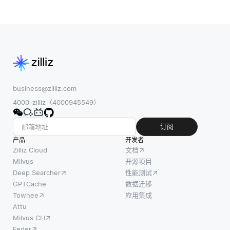
要的
统的
是否满足来过
关系
做
滤结果。当检
类型
法。
查两个表之间
定义
这种
的相关数据的
了表
方法
存在性时，
之间
使组
EXISTS特别
的交
织能
有用
互方
business@zilliz.com
够利
式：
4000-zilliz（4000945549）
用来
一对
自不
一、
订阅
同云
一对
产品
供应
开发者
多和
Zilliz Cloud
文档
商或
多对
Milvus
开源项目
平台
Deep Searcher
性能测试
多。
的资
GPTCache
数据迁移
这些
源，
Towhee
应用集成
关系
从而
Attu
对以
使它
Milvus CLI
保持
们能
Feder