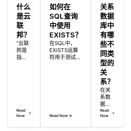
什么
如何在
关系
是云
SQL查询
数据
联
中使用
库中
邦？
EXISTS？
有哪
“云联
在SQL中，
些不
邦是
EXISTS运算
同类
指通
符用于测试子
型的
过协
查询中是否存
作和
在任何行。基
关
整合
本上，如果子
系？
多个
查询返回至少
在关
云服
一行，则返回
系数
务或
true。此运算
据库
环境
符通常与
Read
中，
Read
以创
WHERE子句
Now
Read Now
Now
有三
建统
结合使用，以
种主
一系
根据特定条件