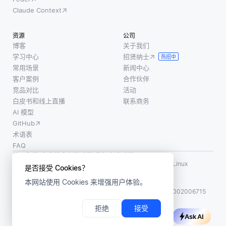
数据
够在
Claude Context
完整
不被
性和
锁定
资源
公司
实现
于单
博客
关于我们
高效
学习中心
招贤纳士
一供
热招中
查询
常用场景
新闻中心
应商
的方
客户案例
合作伙伴
的情
式结
竞品对比
活动
况
白皮书和线上直播
联系商务
构化
下，
AI 模型
数据
享受
GitHub
至关
各种
术语表
重
服务
FAQ
要。
和能
使用条款
·
个人信息保护政策
·
数据安全政策
通过
LF AI、LF AI & Data、Milvus，以及相关的开源项目名称为 Linux
力。
是否接受 Cookies？
Foundation 所有商标
理解
本质
本网站使用 Cookies 来增强用户体验。
版权所有 ©2026 上海赜睿信息科技有限公司保留所有权利
这些
上，
ICP 备案:
沪ICP备2023014543号-1
沪公网安备31011002006715
关系
云联
拒绝
接受
类
邦允
Ask AI
型，