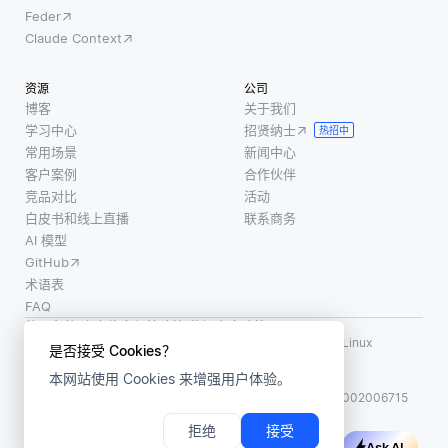
Feder
Claude Context
资源
公司
博客
关于我们
学习中心
招贤纳士
热招中
常用场景
新闻中心
客户案例
合作伙伴
竞品对比
活动
白皮书和线上直播
联系商务
AI 模型
GitHub
术语表
FAQ
使用条款
·
个人信息保护政策
·
数据安全政策
LF AI、LF AI & Data、Milvus，以及相关的开源项目名称为 Linux
是否接受 Cookies？
Foundation 所有商标
本网站使用 Cookies 来增强用户体验。
版权所有 ©2026 上海赜睿信息科技有限公司保留所有权利
ICP 备案:
沪ICP备2023014543号-1
沪公网安备31011002006715
拒绝
接受
Ask AI