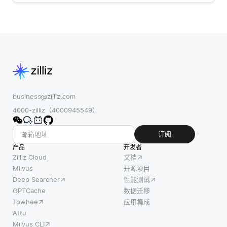
是确保IR系统可
据。您需要一个
度拟合之间找到平衡。通过在最佳性能点
以在不降低性
标记图像的数据
停止，该模型避免了浪
集来训练模
business@zilliz.com
4000-zilliz（4000945549）
订阅
产品
开发者
Zilliz Cloud
文档
Milvus
开源项目
Deep Searcher
性能测试
GPTCache
数据迁移
Towhee
应用集成
Attu
Milvus CLI