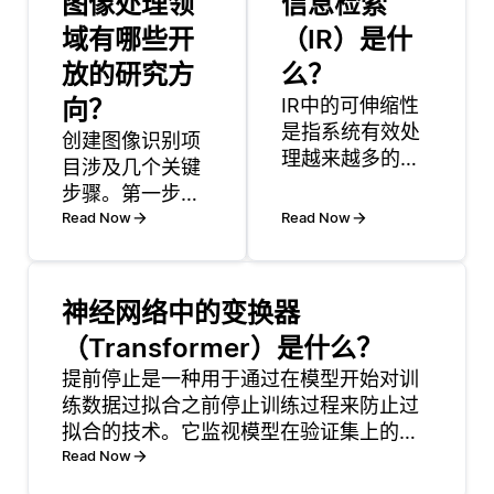
图像处理领
信息检索
域有哪些开
（IR）是什
放的研究方
么？
向？
IR中的可伸缩性
是指系统有效处
创建图像识别项
理越来越多的数
目涉及几个关键
据和用户查询的
步骤。第一步是
能力。一个主要
定义问题并理解
Read Now
Read Now
的挑战是以确保
任务。例如，您
快速检索时间而
可能需要将图像
不牺牲准确性的
分类为类别 (例
神经网络中的变换器
方式对大型数据
如，狗与猫) 或
（Transformer）是什么？
集进行索引。随
检测图像中的对
着数据集的增
象 (例如，街道
提前停止是一种用于通过在模型开始对训
长，传统的索引
场景中的汽车)。
练数据过拟合之前停止训练过程来防止过
方法可能会变得
一旦问题被定
拟合的技术。它监视模型在验证集上的性
更慢或效率更
义，下一步就是
能，并在验证错误停止改进或开始增加时
Read Now
低。 另一个挑战
收集和预处理数
停止训练。 提前停止有助于在欠拟合和过